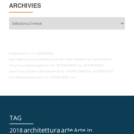
ARCHIVIES
Archivies
Immobilsarda S.r.l. P.I. 00964920904
Sede: Milano, Via Visconti di Modrone 29, Tel. +39.02.76009446, Fax. +39.02.76009512
Porto Cervo, Piazzetta degli Archi, Tel. +39.0789.909000, Fax. +39.0789.909022
Santa Teresa di Gallura, Via Nazionale 28, Tel. +39.0789.754500, Fax. +39.0789.754371
Porto Rafael, Piazzetta mare, Tel. +39.0789.700381, Fax.
TAG
architettura
arte
2018
Arte in...