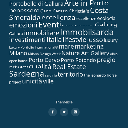
Arte in Porto
Portobello di Gallura
Costa
benessere
Christie's
Capo Ceraso
Smeralda
eccellenza
ecologia
eccellenze
Eventi
Gallura
emozioni
Fiabci Italia
fotografia
Immobilsarda
immobiliare
Gallura
Italia
lifestyle
investimenti
lusso
luxury
marketing
mare
Luxury Portfolio International®
Nature Art Gallery
Milano
Milano Design Week
olbia
pregio
Porto Cervo
Porto Rotondo
open house
qualità
Real Estate
privacy
Sardegna
territorio
the leonardo horse
sardinia
unicità
ville
project
Themeisle
Menù
fa-
fa-
fa-
facebook
twitter
google-
secondario
plus-
square