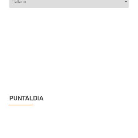
una
lingua
PUNTALDIA