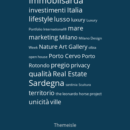
Immobilsarda
Italia
investimenti
lifestyle
lusso
luxury
Luxury
mare
Portfolio International®
marketing
Milano
Milano Design
Nature Art Gallery
Week
olbia
Porto Cervo
Porto
open house
pregio
privacy
Rotondo
qualità
Real Estate
Sardegna
sardinia
Scultura
territorio
the leonardo horse project
unicità
ville
Themeisle