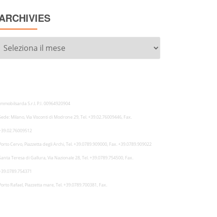
ARCHIVIES
Archivies
Immobilsarda S.r.l. P.I. 00964920904
Sede: Milano, Via Visconti di Modrone 29, Tel. +39.02.76009446, Fax.
+39.02.76009512
Porto Cervo, Piazzetta degli Archi, Tel. +39.0789.909000, Fax. +39.0789.909022
Santa Teresa di Gallura, Via Nazionale 28, Tel. +39.0789.754500, Fax.
+39.0789.754371
Porto Rafael, Piazzetta mare, Tel. +39.0789.700381, Fax.