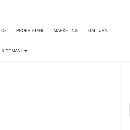
TTO
PROPRIETARI
MARKETING
GALLURA
I & DOMANI
, 2022
Nessun commento