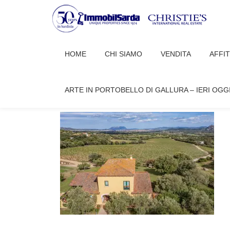
Passa
al
HOME
CHI SIAMO
VENDITA
AFFI
contenuto
DAM_DJI_0436-HDR
ARTE IN PORTOBELLO DI GALLURA – IERI OGG
readazione Porto Cervo
Novembre 10