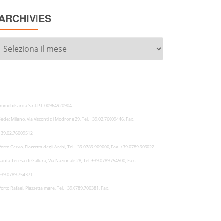
ARCHIVIES
Archivies
Immobilsarda S.r.l. P.I. 00964920904
Sede: Milano, Via Visconti di Modrone 29, Tel. +39.02.76009446, Fax.
+39.02.76009512
Porto Cervo, Piazzetta degli Archi, Tel. +39.0789.909000, Fax. +39.0789.909022
Santa Teresa di Gallura, Via Nazionale 28, Tel. +39.0789.754500, Fax.
+39.0789.754371
Porto Rafael, Piazzetta mare, Tel. +39.0789.700381, Fax.