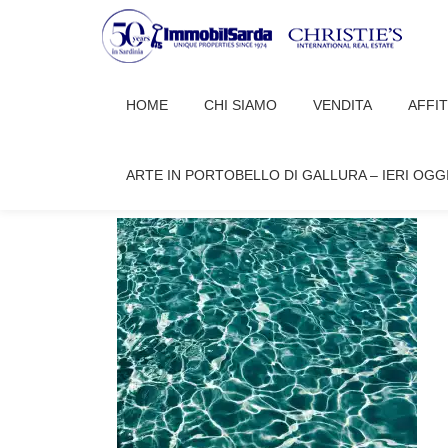
Passa
al
HOME
CHI SIAMO
VENDITA
AFFI
contenuto
RYAN-WILSON-YDPDZTANW
ARTE IN PORTOBELLO DI GALLURA – IERI OGG
readazione Porto Cervo
Novembre 10