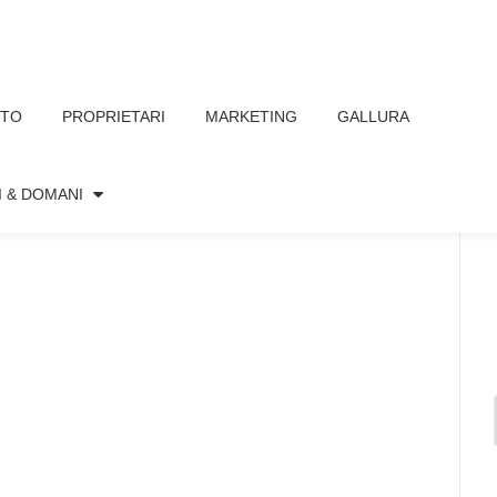
TTO
PROPRIETARI
MARKETING
GALLURA
9W-UNSPLASH
I & DOMANI
, 2022
Nessun commento