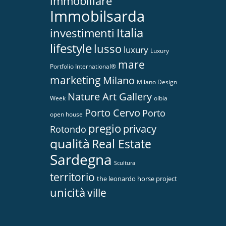
immobiliare
Immobilsarda
Italia
investimenti
lifestyle
lusso
luxury
Luxury
mare
Portfolio International®
marketing
Milano
Milano Design
Nature Art Gallery
Week
olbia
Porto Cervo
Porto
open house
pregio
privacy
Rotondo
qualità
Real Estate
Sardegna
Scultura
territorio
the leonardo horse project
unicità
ville