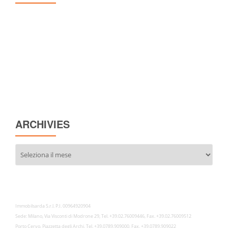
ARCHIVIES
Archivies
Immobilsarda S.r.l. P.I. 00964920904
Sede: Milano, Via Visconti di Modrone 29, Tel. +39.02.76009446, Fax. +39.02.76009512
Porto Cervo, Piazzetta degli Archi, Tel. +39.0789.909000, Fax. +39.0789.909022