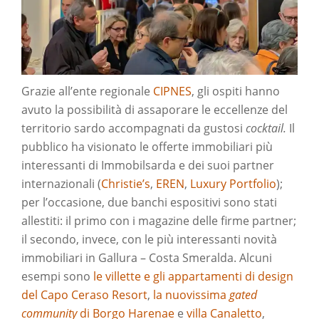
Grazie all’ente regionale
CIPNES
, gli ospiti hanno
avuto la possibilità di assaporare le eccellenze del
territorio sardo accompagnati da gustosi
cocktail.
Il
pubblico ha visionato le offerte immobiliari più
interessanti di Immobilsarda e dei suoi partner
internazionali (
Christie’s
,
EREN
,
Luxury Portfolio
);
per l’occasione, due banchi espositivi sono stati
allestiti: il primo con i magazine delle firme partner;
il secondo, invece, con le più interessanti novità
immobiliari in Gallura – Costa Smeralda. Alcuni
esempi sono
le villette e gli appartamenti di design
del Capo Ceraso Resort
,
la nuovissima
gated
community
di Borgo Harenae
e
villa Canaletto
,