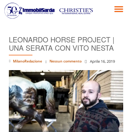
TO
Passa
al
NA
contenuto
LEONARDO HORSE PROJECT |
UNA SERATA CON VITO NESTA
MilanoRedazione
Nessun commento
Aprile 16, 2019