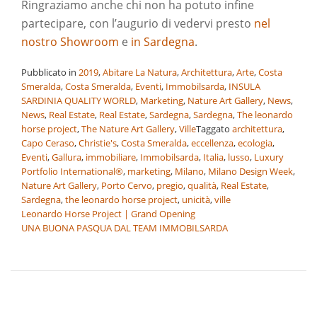
Ringraziamo anche chi non ha potuto infine
partecipare, con l’augurio di vedervi presto
nel
nostro Showroom
e
in Sardegna
.
Pubblicato in
2019
,
Abitare La Natura
,
Architettura
,
Arte
,
Costa
Smeralda
,
Costa Smeralda
,
Eventi
,
Immobilsarda
,
INSULA
SARDINIA QUALITY WORLD
,
Marketing
,
Nature Art Gallery
,
News
,
News
,
Real Estate
,
Real Estate
,
Sardegna
,
Sardegna
,
The leonardo
horse project
,
The Nature Art Gallery
,
Ville
Taggato
architettura
,
Capo Ceraso
,
Christie's
,
Costa Smeralda
,
eccellenza
,
ecologia
,
Eventi
,
Gallura
,
immobiliare
,
Immobilsarda
,
Italia
,
lusso
,
Luxury
Portfolio International®
,
marketing
,
Milano
,
Milano Design Week
,
Nature Art Gallery
,
Porto Cervo
,
pregio
,
qualità
,
Real Estate
,
Sardegna
,
the leonardo horse project
,
unicità
,
ville
Navigazione
Leonardo Horse Project | Grand Opening
UNA BUONA PASQUA DAL TEAM IMMOBILSARDA
articoli