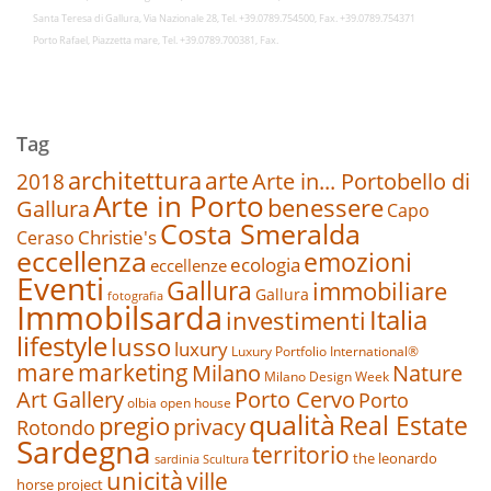
Santa Teresa di Gallura, Via Nazionale 28, Tel. +39.0789.754500, Fax. +39.0789.754371
Porto Rafael, Piazzetta mare, Tel. +39.0789.700381, Fax.
Tag
architettura
arte
2018
Arte in... Portobello di
Arte in Porto
benessere
Gallura
Capo
Costa Smeralda
Christie's
Ceraso
eccellenza
emozioni
ecologia
eccellenze
Eventi
Gallura
immobiliare
Gallura
fotografia
Immobilsarda
Italia
investimenti
lifestyle
lusso
luxury
Luxury Portfolio International®
marketing
mare
Nature
Milano
Milano Design Week
Art Gallery
Porto Cervo
Porto
olbia
open house
qualità
Real Estate
pregio
privacy
Rotondo
Sardegna
territorio
the leonardo
sardinia
Scultura
unicità
ville
horse project