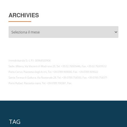
ARCHIVIES
Archivies
Immobilsarda S.r.l. P.I. 00964920904
Sede: Milano, Via Visconti di Modrone 29, Tel. +39.02.76009446, Fax. +39.02.76009512
Porto Cervo, Piazzetta degli Archi, Tel. +39.0789.909000, Fax. +39.0789.909022
Santa Teresa di Gallura, Via Nazionale 28, Tel. +39.0789.754500, Fax. +39.0789.754371
Porto Rafael, Piazzetta mare, Tel. +39.0789.700381, Fax.
TAG