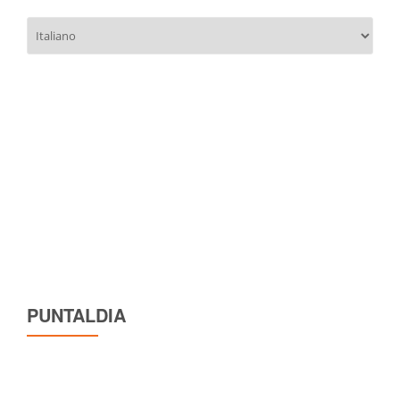
Scegli
una
lingua
PUNTALDIA