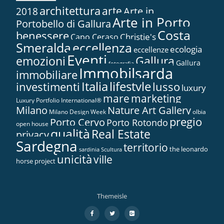
architettura
arte
2018
Arte in...
Arte in Porto
Portobello di Gallura
Costa
benessere
Christie's
Capo Ceraso
Smeralda
eccellenza
ecologia
eccellenze
Eventi
Gallura
emozioni
Gallura
fotografia
Immobilsarda
immobiliare
Italia
lifestyle
investimenti
lusso
luxury
marketing
mare
Luxury Portfolio International®
Nature Art Gallery
Milano
Milano Design Week
olbia
pregio
Porto Cervo
Porto Rotondo
open house
qualità
Real Estate
privacy
Sardegna
territorio
the leonardo
sardinia
Scultura
unicità
ville
horse project
Themeisle
Menù
fa-
fa-
fa-
facebook
twitter
google-