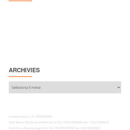
ARCHIVIES
Archivies
Immobilsarda S.r.l. P.I. 00964920904
Sede: Milano, Via Visconti di Modrone 29, Tel. +39.02.76009446, Fax. +39.02.76009512
Porto Cervo, Piazzetta degli Archi, Tel. +39.0789.909000, Fax. +39.0789.909022