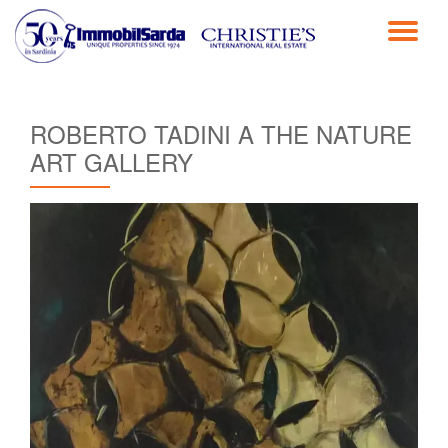
TO
Passa
al
NA
contenuto
ROBERTO TADINI A THE NATURE
ART GALLERY