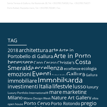
Santa Teresa di Gallura, Via Nazionale 28, Tel. +39.0789.754500, Fax. +39.0789.754371
Porto Rafael, Piazzetta mare, Tel. +39.0789.700381, Fax.
TAG
architettura
arte
2018
Arte in...
Arte in Porto
Portobello di Gallura
Costa
benessere
Christie's
Capo Ceraso
Smeralda
eccellenza
ecologia
eccellenze
Eventi
Gallura
emozioni
Gallura
Fiabci Italia
Immobilsarda
immobiliare
Italia
lifestyle
investimenti
lusso
luxury
marketing
mare
Luxury Portfolio International®
Nature Art Gallery
Milano
Milano Design Week
olbia
pregio
Porto Cervo
Porto Rotondo
open house