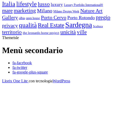
Italia
lifestyle
lusso
luxury
Luxury Portfolio International®
mare
marketing
Nature Art
Milano
Milano Design Week
pregio
Gallery
Porto Cervo
Porto Rotondo
open house
olbia
Sardegna
qualità
Real Estate
privacy
Scultura
territorio
unicità
ville
the leonardo horse project
Themeisle
Menù secondario
fa-facebook
fa-twitter
fa-google-plus-square
Llorix One Lite
con tecnologia
WordPress