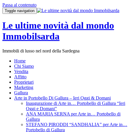
Passa al contenuto
Toggle navigation
Le ultime novità dal mondo
Immobilsarda
Immobili di lusso nel nord della Sardegna
Home
Chi Siamo
Vendita
Affitto
Proprietari
Marketing
Gallura
Arte in Portobello Di Gallura – Ieri Oggi & Domani
Inaugurazione di Arte in… Portobello di Gallura “Ieri
Oggi e Domani”
ANA MARIA SERNA per Arte in… Portobello di
Gallura
STEFANO PIRODDI “SANDHALIA” per Arte in…
Portobello di Gallura