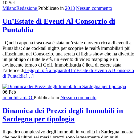
10
Set
MilanoRedazione
Pubblicato in
2018
Nessun commento
Un’Estate di Eventi Al Consorzio di
Puntaldia
Quella appena trascorsa è stata un’estate davvero ricca di eventi a
Puntaldia: due cocktail nights per scoprire le realtà immobiliari più
affascinanti nel Consorzio, una serata di lights show che ha divertito
un pubbligo di tutte le età, un evento di video mapping e un
avvincente torneo di Golf. Immobilsarda è lieta di essere stata
l’artefice di
Leggi di pià a riguardoUn’Estate di Eventi Al Consorzio
di Puntaldia
[…]
06
Feb
immobilsardaO
Pubblicato in
Nessun commento
Dinamica dei Prezzi degli Immobili in
Sardegna per tipologia
Il quadro complessivo degli immobili in vendita in Sardegna mostra
che negli ultimi sei mesi i prezzi sono leggermente diminuiti