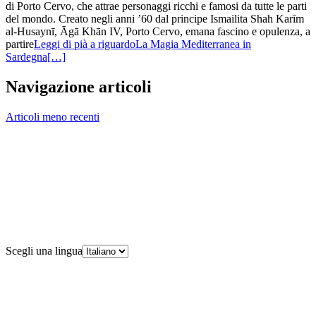
di Porto Cervo, che attrae personaggi ricchi e famosi da tutte le parti
del mondo. Creato negli anni ’60 dal principe Ismailita Shah Karīm
al-Husaynī, Āgā Khān IV, Porto Cervo, emana fascino e opulenza, a
partire
Leggi di pià a riguardoLa Magia Mediterranea in
Sardegna
[…]
Navigazione articoli
Articoli meno recenti
Scegli una lingua