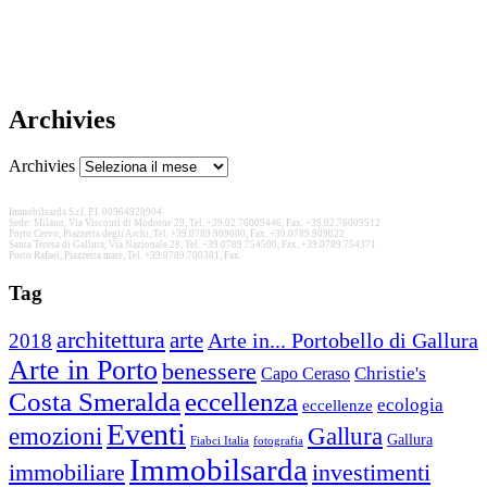
Archivies
Archivies
Immobilsarda S.r.l. P.I. 00964920904
Sede: Milano, Via Visconti di Modrone 29, Tel. +39.02.76009446, Fax. +39.02.76009512
Porto Cervo, Piazzetta degli Archi, Tel. +39.0789.909000, Fax. +39.0789.909022
Santa Teresa di Gallura, Via Nazionale 28, Tel. +39.0789.754500, Fax. +39.0789.754371
Porto Rafael, Piazzetta mare, Tel. +39.0789.700381, Fax.
Tag
architettura
arte
2018
Arte in... Portobello di Gallura
Arte in Porto
benessere
Christie's
Capo Ceraso
Costa Smeralda
eccellenza
ecologia
eccellenze
Eventi
Gallura
emozioni
Gallura
Fiabci Italia
fotografia
Immobilsarda
immobiliare
investimenti