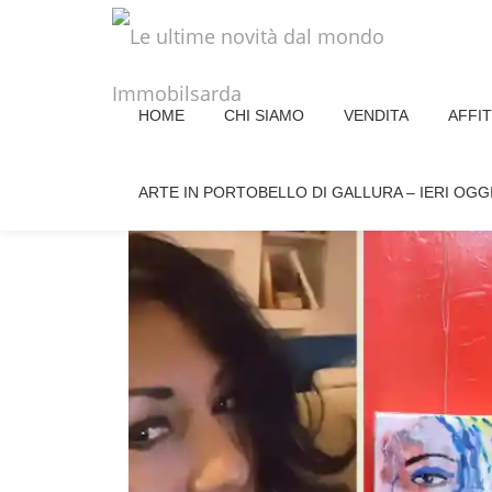
Passa
al
HOME
CHI SIAMO
VENDITA
AFFI
contenuto
24/06/22 – ANA MARIA SER
GALLURA
ARTE IN PORTOBELLO DI GALLURA – IERI OGG