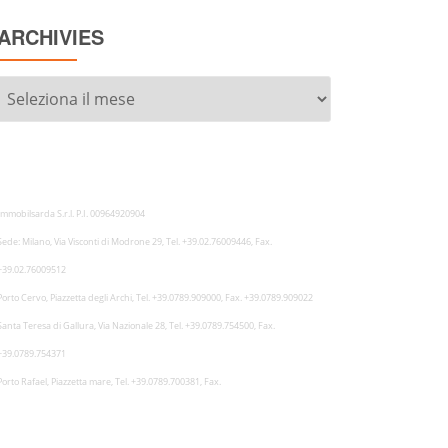
ARCHIVIES
Archivies
Immobilsarda S.r.l. P.I. 00964920904
Sede: Milano, Via Visconti di Modrone 29, Tel. +39.02.76009446, Fax.
+39.02.76009512
Porto Cervo, Piazzetta degli Archi, Tel. +39.0789.909000, Fax. +39.0789.909022
Santa Teresa di Gallura, Via Nazionale 28, Tel. +39.0789.754500, Fax.
+39.0789.754371
Porto Rafael, Piazzetta mare, Tel. +39.0789.700381, Fax.