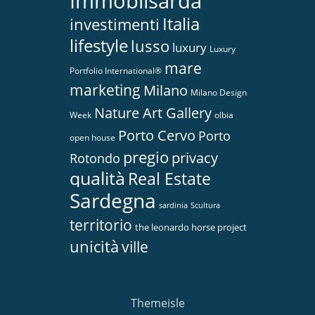
Immobilsarda
Italia
investimenti
lifestyle
lusso
luxury
Luxury
mare
Portfolio International®
marketing
Milano
Milano Design
Nature Art Gallery
Week
olbia
Porto Cervo
Porto
open house
pregio
privacy
Rotondo
qualità
Real Estate
Sardegna
sardinia
Scultura
territorio
the leonardo horse project
unicità
ville
Themeisle