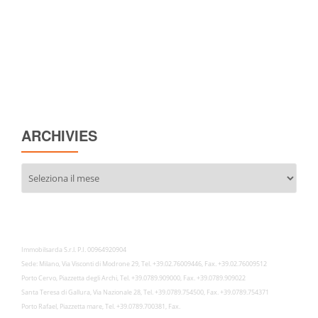
ARCHIVIES
Archivies
Immobilsarda S.r.l. P.I. 00964920904
Sede: Milano, Via Visconti di Modrone 29, Tel. +39.02.76009446, Fax. +39.02.76009512
Porto Cervo, Piazzetta degli Archi, Tel. +39.0789.909000, Fax. +39.0789.909022
Santa Teresa di Gallura, Via Nazionale 28, Tel. +39.0789.754500, Fax. +39.0789.754371
Porto Rafael, Piazzetta mare, Tel. +39.0789.700381, Fax.