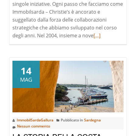
singole iniziative. Ogni passo che facciamo come
Immobilsarda – Christie’s è ancorato e
suggellato dalla forza delle collaborazioni
strategiche che abbiamo sviluppato nel corso
Leggi
degli anni. Nel 2004, insieme a nove
[…]
di
pià
a
riguardoEREN
14
LTD:
MAG
PROFESSIONISTI
DEL
REAL
ESTATE
EUROPEO
ImmobilSardaGallura
Pubblicato in
Sardegna
Nessun commento