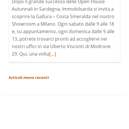
Dopo il grande successo delle Open House
Autunnali in Sardegna, Immobilsarda vi invita a
scoprire la Gallura – Costa Smeralda nel nostro
Showroom a Milano. Ogni sabato dalle 9 alle 18
e, su appuntamento, ogni domenica dalle 9 alle
13, potrete trovarci pronti ad accogliervi nei
nostri uffici in via Uberto Visconti di Modrone
Leggi
29. Qui, una volta
[…]
di
pià
a
NAVIGAZIONE
Articoli meno recenti
riguardoGallura
ARTICOLI
–
Costa
Smeralda
in
visita
a