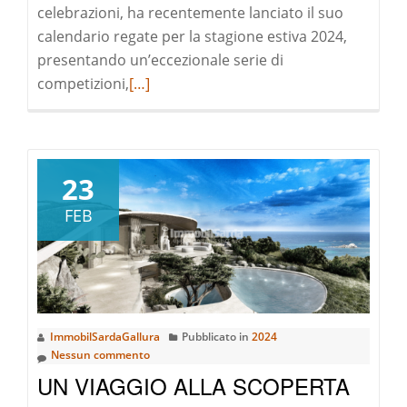
celebrazioni, ha recentemente lanciato il suo
calendario regate per la stagione estiva 2024,
presentando un’eccezionale serie di
Leggi
competizioni,
[…]
di
pià
a
riguardoVIVI
23
LE
FEB
ESPERIENZE
ESCLUSIVE
DELLA
STAGIONE
VELICA
ImmobilSardaGallura
Pubblicato in
2024
2024
Nessun commento
IN
UN VIAGGIO ALLA SCOPERTA
GALLURA