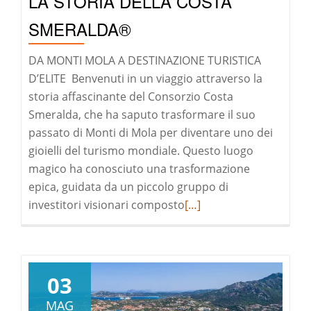
LA STORIA DELLA COSTA
SMERALDA®
DA MONTI MOLA A DESTINAZIONE TURISTICA
D’ELITE Benvenuti in un viaggio attraverso la
storia affascinante del Consorzio Costa
Smeralda, che ha saputo trasformare il suo
passato di Monti di Mola per diventare uno dei
gioielli del turismo mondiale. Questo luogo
magico ha conosciuto una trasformazione
epica, guidata da un piccolo gruppo di
Leggi
investitori visionari composto
[…]
di
pià
a
riguardoLA
03
STORIA
MAG