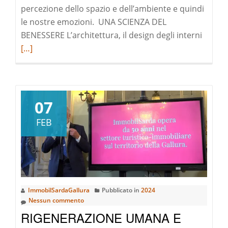
percezione dello spazio e dell’ambiente e quindi
le nostre emozioni. UNA SCIENZA DEL
Leggi
BENESSERE L’architettura, il design degli interni
di
[…]
pià
a
riguar
NEL
07
REAL
FEB
ESTATE
ESPLO
IL
POTER
DELLA
ImmobilSardaGallura
Pubblicato in
2024
PERCE
Nessun commento
E
RIGENERAZIONE UMANA E
DELL’