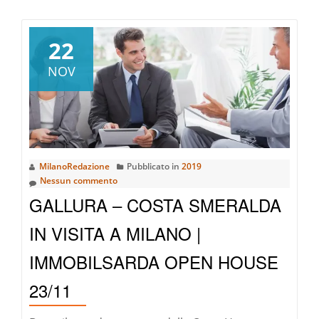
pià
a
riguardoCosta
22
Smeralda:
NOV
perfetta
anche
per
gli
amanti
MilanoRedazione
Pubblicato in
2019
del
Nessun commento
golf!
GALLURA – COSTA SMERALDA
IN VISITA A MILANO |
IMMOBILSARDA OPEN HOUSE
23/11