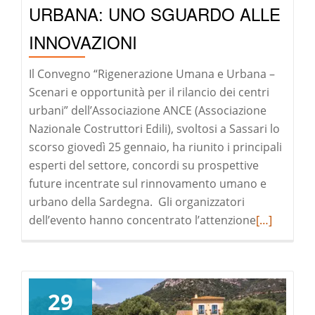
URBANA: UNO SGUARDO ALLE
INNOVAZIONI
Il Convegno “Rigenerazione Umana e Urbana –
Scenari e opportunità per il rilancio dei centri
urbani” dell’Associazione ANCE (Associazione
Nazionale Costruttori Edili), svoltosi a Sassari lo
scorso giovedì 25 gennaio, ha riunito i principali
esperti del settore, concordi su prospettive
future incentrate sul rinnovamento umano e
urbano della Sardegna. Gli organizzatori
Leggi
dell’evento hanno concentrato l’attenzione
[…]
di
pià
a
riguardoR
29
UMANA