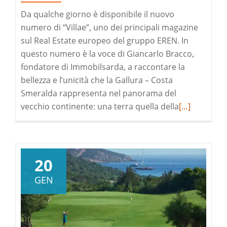
Da qualche giorno è disponibile il nuovo
numero di “Villae”, uno dei principali magazine
sul Real Estate europeo del gruppo EREN. In
questo numero è la voce di Giancarlo Bracco,
fondatore di Immobilsarda, a raccontare la
bellezza e l’unicità che la Gallura – Costa
Smeralda rappresenta nel panorama del
Leggi
vecchio continente: una terra quella della
[…]
di
pià
a
riguardoDIS
20
IL
GEN
NUOVO
NUMERO
DI
“VILLAE