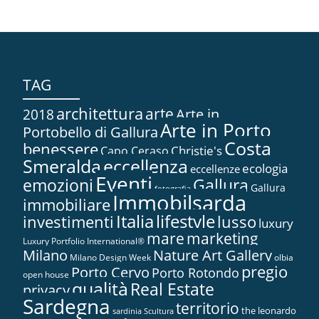
TAG
architettura
arte
2018
Arte in...
Arte in Porto
Portobello di Gallura
Costa
benessere
Christie's
Capo Ceraso
Smeralda
eccellenza
ecologia
eccellenze
Eventi
Gallura
emozioni
Gallura
fotografia
Immobilsarda
immobiliare
Italia
lifestyle
investimenti
lusso
luxury
marketing
mare
Luxury Portfolio International®
Nature Art Gallery
Milano
Milano Design Week
olbia
pregio
Porto Cervo
Porto Rotondo
open house
qualità
Real Estate
privacy
Sardegna
territorio
the leonardo
sardinia
Scultura