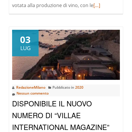
Leggi
votata alla produzione di vino, con le
[…]
di
pià
a
riguardoVineyard
03
investire
LUG
nell’eccellenza
RedazioneMilano
Pubblicato in
2020
Nessun commento
DISPONIBILE IL NUOVO
NUMERO DI “VILLAE
INTERNATIONAL MAGAZINE”