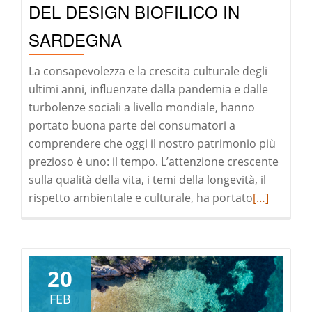
DEL DESIGN BIOFILICO IN
SARDEGNA
La consapevolezza e la crescita culturale degli
ultimi anni, influenzate dalla pandemia e dalle
turbolenze sociali a livello mondiale, hanno
portato buona parte dei consumatori a
comprendere che oggi il nostro patrimonio più
prezioso è uno: il tempo. L’attenzione crescente
sulla qualità della vita, i temi della longevità, il
Leggi
rispetto ambientale e culturale, ha portato
[…]
di
pià
a
riguardoU
20
VIAGGIO
FEB
ALLA