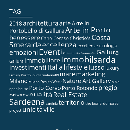
TAG
architettura
arte
2018
Arte in...
Arte in Porto
Portobello di Gallura
Costa
benessere
Christie's
Capo Ceraso
Smeralda
eccellenza
ecologia
eccellenze
Eventi
Gallura
emozioni
Fiabci Italia
fotografia
Immobilsarda
immobiliare
Gallura
Italia
lifestyle
investimenti
lusso
luxury
marketing
mare
Luxury Portfolio International®
Nature Art Gallery
Milano
Milano Design Week
olbia
pregio
Porto Cervo
Porto Rotondo
open house
qualità
Real Estate
privacy
Sardegna
territorio
the leonardo horse
sardinia
unicità
ville
project