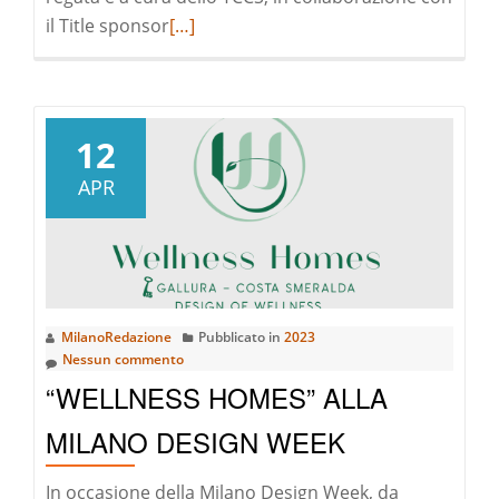
Leggi
il Title sponsor
[…]
di
pià
a
riguardoMaxi
12
Yacht
APR
Rolex
Cup:
è
iniziata
a
MilanoRedazione
Pubblicato in
2023
Porto
Nessun commento
Cervo
“WELLNESS HOMES” ALLA
la
33^
MILANO DESIGN WEEK
edizione
In occasione della Milano Design Week, da