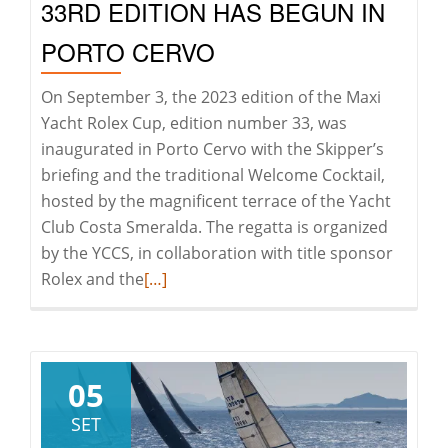
33RD EDITION HAS BEGUN IN
PORTO CERVO
On September 3, the 2023 edition of the Maxi
Yacht Rolex Cup, edition number 33, was
inaugurated in Porto Cervo with the Skipper’s
briefing and the traditional Welcome Cocktail,
hosted by the magnificent terrace of the Yacht
Club Costa Smeralda. The regatta is organized
by the YCCS, in collaboration with title sponsor
Leggi
Rolex and the
[…]
di
pià
a
riguardoMaxi
05
Yacht
SET
Rolex