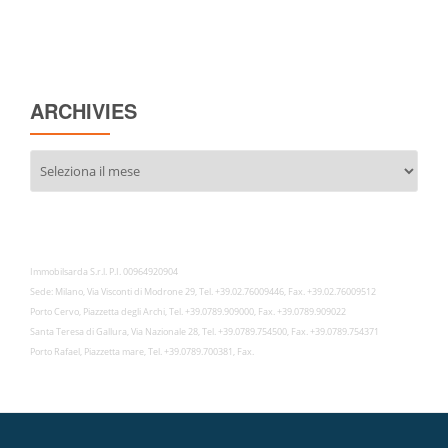
ARCHIVIES
Archivies
Immobilsarda S.r.l. P.I. 00964920904
Sede: Milano, Via Visconti di Modrone 29, Tel. +39.02.76009446, Fax. +39.02.76009512
Porto Cervo, Piazzetta degli Archi, Tel. +39.0789.909000, Fax. +39.0789.909022
Santa Teresa di Gallura, Via Nazionale 28, Tel. +39.0789.754500, Fax. +39.0789.754371
Porto Rafael, Piazzetta mare, Tel. +39.0789.700381, Fax.