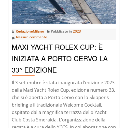
Cup:
the
33rd
edition
RedazioneMilano
Pubblicato in
2023
has
Nessun commento
begun
MAXI YACHT ROLEX CUP: È
in
Porto
INIZIATA A PORTO CERVO LA
Cervo
33^ EDIZIONE
Il 3 settembre è stata inaugurata l’edizione 2023
della Maxi Yacht Rolex Cup, edizione numero 33,
che si è aperta a Porto Cervo con lo Skipper’s
briefing e il tradizionale Welcome Cocktail,
ospitato dalla magnifica terrazza dello Yacht
Club Costa Smeralda. L’organizzazione della
regata è a cura dello YCCS, in collaborazione con