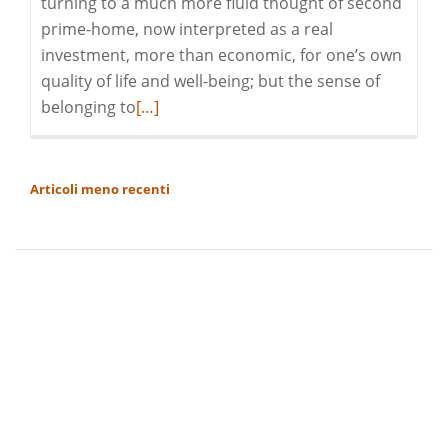
turning to a much more fluid thought of second
prime-home, now interpreted as a real
investment, more than economic, for one’s own
quality of life and well-being; but the sense of
Leggi
belonging to
[…]
di
pià
a
NAVIGAZIONE
Articoli meno recenti
riguardoSecond
ARTICOLI
Prime-
Home
in
Gallura
–
Costa
Smeralda