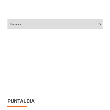
Scegli
una
lingua
PUNTALDIA