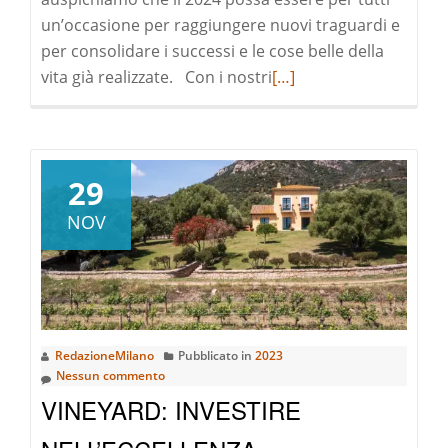
un’occasione per raggiungere nuovi traguardi e
per consolidare i successi e le cose belle della
Leggi
vita già realizzate. Con i nostri
[…]
di
pià
a
riguardoAuguri
29
di
NOV
Buone
Feste
RedazioneMilano
Pubblicato in
2023
Nessun commento
VINEYARD: INVESTIRE