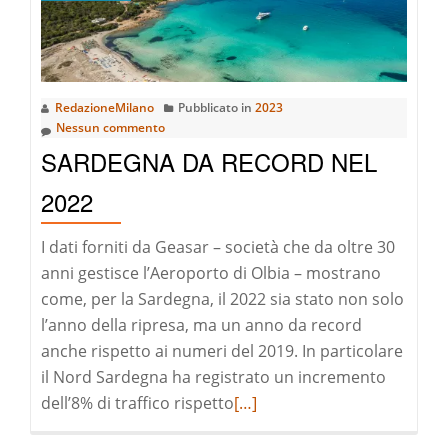
in
2022
RedazioneMilano
Pubblicato in
2023
Nessun commento
SARDEGNA DA RECORD NEL
2022
I dati forniti da Geasar – società che da oltre 30
anni gestisce l’Aeroporto di Olbia – mostrano
come, per la Sardegna, il 2022 sia stato non solo
l’anno della ripresa, ma un anno da record
anche rispetto ai numeri del 2019. In particolare
il Nord Sardegna ha registrato un incremento
Leggi
dell’8% di traffico rispetto
[…]
di