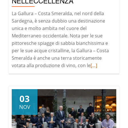
NELL’ECCELLENZA
La Gallura – Costa Smeralda, nel nord della
Sardegna, è senza dubbio una destinazione
unica e molto ambita nel cuore del
Mediterraneo occidentale. Nota per le sue
pittoresche spiagge di sabbia bianchissima e
per le sue acque cristalline, la Gallura – Costa
Smeralda è anche una terra storicamente
Leggi
votata alla produzione di vino, con le
[…]
di
pià
a
riguardoVineyard
03
investire
NOV
nell’eccellenza