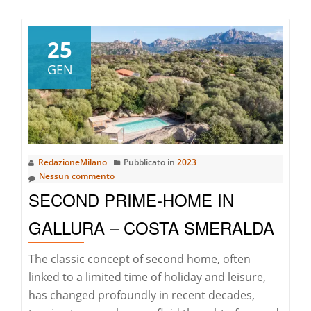
pià
a
riguardoSardegna
25
da
GEN
record
nel
2022
RedazioneMilano
Pubblicato in
2023
Nessun commento
SECOND PRIME-HOME IN
GALLURA – COSTA SMERALDA
The classic concept of second home, often
linked to a limited time of holiday and leisure,
has changed profoundly in recent decades,