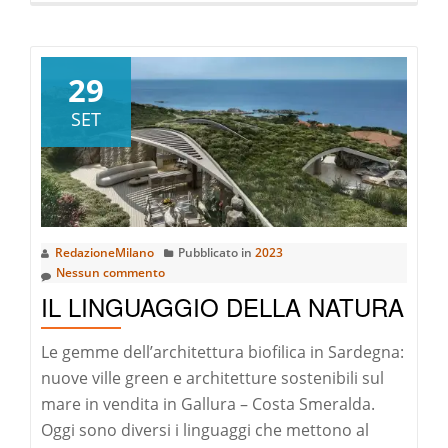
pià
a
riguardoIl
29
Meeting
SET
EREN
a
Madrid:
Scopriam
le
RedazioneMilano
Pubblicato in
2023
Tendenze
Nessun commento
del
IL LINGUAGGIO DELLA NATURA
Real
Estate
Le gemme dell’architettura biofilica in Sardegna:
Europeo
nuove ville green e architetture sostenibili sul
mare in vendita in Gallura – Costa Smeralda.
Oggi sono diversi i linguaggi che mettono al