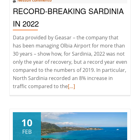
Nessun commento
RECORD-BREAKING SARDINIA
IN 2022
Data provided by Geasar – the company that
has been managing Olbia Airport for more than
30 years – show how, for Sardinia, 2022 was not
only the year of recovery, but a record year even
compared to the numbers of 2019. In particular,
North Sardinia recorded an 8% increase in
Leggi
traffic compared to the
[…]
di
pià
a
riguardoRecord-
10
breaking
FEB
Sardinia