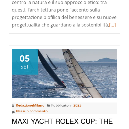
centro la natura e il suo approccio etico: tra
questi, l’architettura pone l’accento sulla
progettazione biofilica del benessere e su nuove
Leggi
progettualità che guardano alla sostenibilità,
[…]
di
pià
a
riguardoI
05
Linguagg
SET
della
Natura
RedazioneMilano
Pubblicato in
2023
Nessun commento
MAXI YACHT ROLEX CUP: THE