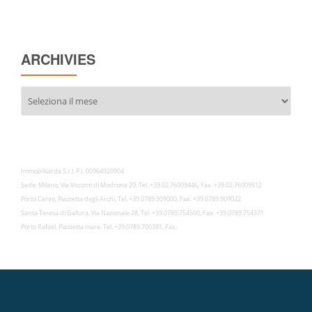
ARCHIVIES
Archivies
Immobilsarda S.r.l. P.I. 00964920904
Sede: Milano, Via Visconti di Modrone 29, Tel. +39.02.76009446, Fax. +39.02.76009512
Porto Cervo, Piazzetta degli Archi, Tel. +39.0789.909000, Fax. +39.0789.909022
Santa Teresa di Gallura, Via Nazionale 28, Tel. +39.0789.754500, Fax. +39.0789.754371
Porto Rafael, Piazzetta mare, Tel. +39.0789.700381, Fax.