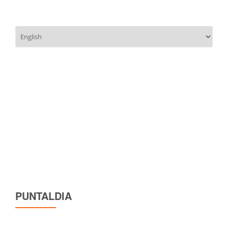
Scegli
una
lingua
PUNTALDIA