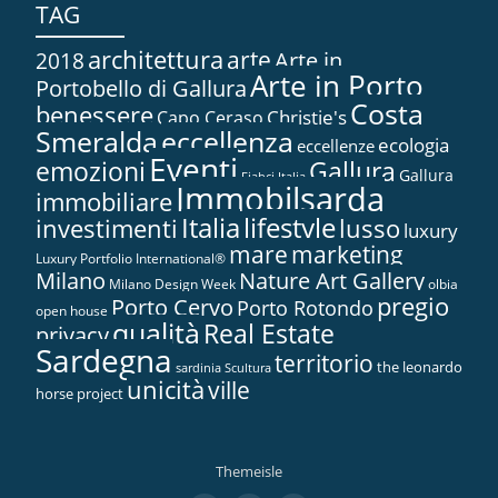
TAG
architettura
arte
2018
Arte in...
Arte in Porto
Portobello di Gallura
Costa
benessere
Christie's
Capo Ceraso
Smeralda
eccellenza
ecologia
eccellenze
Eventi
Gallura
emozioni
Gallura
Fiabci Italia
Immobilsarda
immobiliare
Italia
lifestyle
investimenti
lusso
luxury
marketing
mare
Luxury Portfolio International®
Nature Art Gallery
Milano
Milano Design Week
olbia
pregio
Porto Cervo
Porto Rotondo
open house
qualità
Real Estate
privacy
Sardegna
territorio
the leonardo
sardinia
Scultura
unicità
ville
horse project
Themeisle