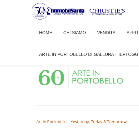
Passa
al
HOME
CHI SIAMO
VENDITA
AFFI
contenuto
60-ANNI-PORTOBELLO
ARTE IN PORTOBELLO DI GALLURA – IERI OGG
admin
Giugno 24, 2022
NAVIGAZIONE ARTICOLI
Art in Portobello – Yestarday, Today & Tomorrow