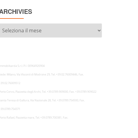
ARCHIVIES
Archivies
Immobilsarda S.r.l. P.I. 00964920904
Sede: Milano, Via Visconti di Modrone 29, Tel. +39.02.76009446, Fax.
+39.02.76009512
Porto Cervo, Piazzetta degli Archi, Tel. +39.0789.909000, Fax. +39.0789.909022
Santa Teresa di Gallura, Via Nazionale 28, Tel. +39.0789.754500, Fax.
+39.0789.754371
Porto Rafael, Piazzetta mare, Tel. +39.0789.700381, Fax.