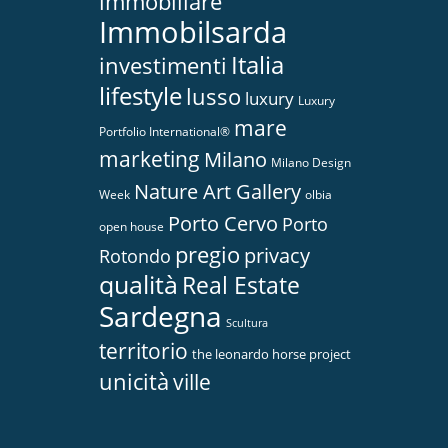
immobiliare
Immobilsarda
Italia
investimenti
lifestyle
lusso
luxury
Luxury
mare
Portfolio International®
marketing
Milano
Milano Design
Nature Art Gallery
Week
olbia
Porto Cervo
Porto
open house
pregio
privacy
Rotondo
qualità
Real Estate
Sardegna
Scultura
territorio
the leonardo horse project
unicità
ville