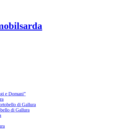
mobilsarda
Oggi e Domani”
ra
bello di Gallura
lo di Gallura
a
ura