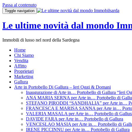
Passa al contenuto
Toggle navigation
Le ultime novità dal mondo Im
Immobili di lusso nel nord della Sardegna
Home
Chi Siamo
Vendita
Affitto
Proprietari
Marketing
Gallura
Arte in Portobello Di Gallura – Ieri Oggi & Domani
Inaugurazione di Arte in… Portobello di Gallura “Ieri 
ANA MARIA SERNA per Arte in… Portobello di Gallu
STEFANO PIRODDI “SANDHALIA” per Arte in… Porto
FRANCESCA E MARISA SANNA per Arte in… Portobel
VALERIA MASALA per Arte in… Portobello di Gallur
DAVIDE FARA per Arte in… Portobello di Gallura
VENCESLAO MASIA per Arte in… Portobello di Gall
IRENE PICCINNU per Arte in… Portobello di Gallura