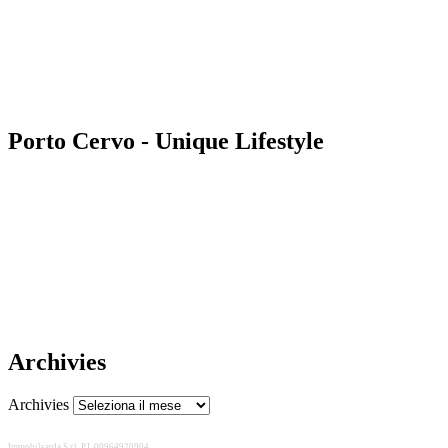
Porto Cervo - Unique Lifestyle
Archivies
Archivies
Immobilsarda S.r.l. P.I. 00964920904