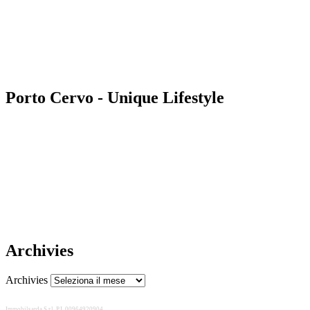
Porto Cervo - Unique Lifestyle
Archivies
Archivies
Immobilsarda S.r.l. P.I. 00964920904