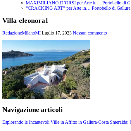
MAXIMILIANO D’ORSI per Arte in… Portobello di Ga
“CRACKING ART” per Arte in… Portobello di Gallura
Villa-eleonora1
RedazioneMilanoMI
Luglio 17, 2023
Nessun commento
Navigazione articoli
Esplorando le Incantevoli Ville in Affitto in Gallura-Costa Smeralda