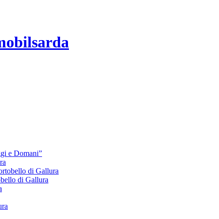
mobilsarda
Oggi e Domani”
ra
bello di Gallura
lo di Gallura
a
ura