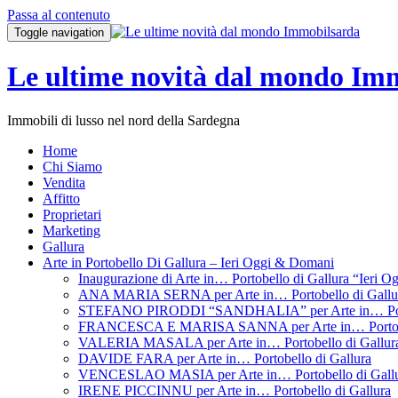
Passa al contenuto
Toggle navigation
Le ultime novità dal mondo Im
Immobili di lusso nel nord della Sardegna
Home
Chi Siamo
Vendita
Affitto
Proprietari
Marketing
Gallura
Arte in Portobello Di Gallura – Ieri Oggi & Domani
Inaugurazione di Arte in… Portobello di Gallura “Ieri 
ANA MARIA SERNA per Arte in… Portobello di Gallu
STEFANO PIRODDI “SANDHALIA” per Arte in… Porto
FRANCESCA E MARISA SANNA per Arte in… Portobel
VALERIA MASALA per Arte in… Portobello di Gallur
DAVIDE FARA per Arte in… Portobello di Gallura
VENCESLAO MASIA per Arte in… Portobello di Gall
IRENE PICCINNU per Arte in… Portobello di Gallura