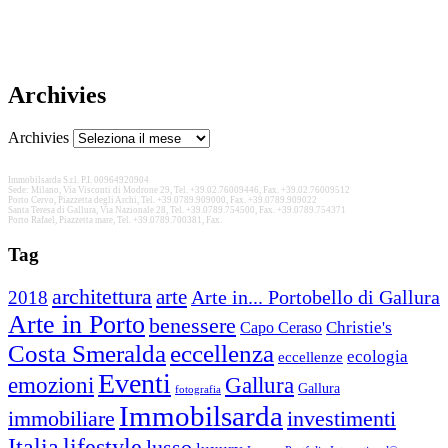
Archivies
Archivies
Immobilsarda S.r.l. P.I. 00964920904
Sede: Milano, Via Visconti di Modrone 29, Tel. +39.02.76009446, Fax. +39.02.76009512
Porto Cervo, Piazzetta degli Archi, Tel. +39.0789.909000, Fax. +39.0789.909022
Santa Teresa di Gallura, Via Nazionale 28, Tel. +39.0789.754500, Fax. +39.0789.754371
Porto Rafael, Piazzetta mare, Tel. +39.0789.700381, Fax.
Tag
architettura
arte
2018
Arte in... Portobello di Gallura
Arte in Porto
benessere
Christie's
Capo Ceraso
Costa Smeralda
eccellenza
ecologia
eccellenze
Eventi
Gallura
emozioni
Gallura
fotografia
Immobilsarda
immobiliare
investimenti
Italia
lifestyle