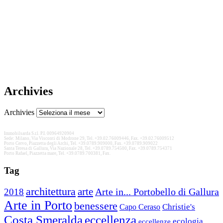
Archivies
Archivies
Immobilsarda S.r.l. P.I. 00964920904
Sede: Milano, Via Visconti di Modrone 29, Tel. +39.02.76009446, Fax. +39.02.76009512
Porto Cervo, Piazzetta degli Archi, Tel. +39.0789.909000, Fax. +39.0789.909022
Santa Teresa di Gallura, Via Nazionale 28, Tel. +39.0789.754500, Fax. +39.0789.754371
Porto Rafael, Piazzetta mare, Tel. +39.0789.700381, Fax.
Tag
architettura
arte
2018
Arte in... Portobello di Gallura
Arte in Porto
benessere
Christie's
Capo Ceraso
Costa Smeralda
eccellenza
ecologia
eccellenze