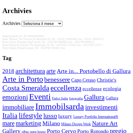
Archivies
Archivies
Immobilsarda S.r.l. P.I. 00964920904
Sede: Milano, Via Visconti di Modrone 29, Tel. +39.02.76009446, Fax. +39.02.76009512
Porto Cervo, Piazzetta degli Archi, Tel. +39.0789.909000, Fax. +39.0789.909022
Santa Teresa di Gallura, Via Nazionale 28, Tel. +39.0789.754500, Fax. +39.0789.754371
Porto Rafael, Piazzetta mare, Tel. +39.0789.700381, Fax.
Tag
architettura
arte
2018
Arte in... Portobello di Gallura
Arte in Porto
benessere
Christie's
Capo Ceraso
Costa Smeralda
eccellenza
ecologia
eccellenze
Eventi
Gallura
emozioni
Gallura
Fiabci Italia
fotografia
Immobilsarda
immobiliare
investimenti
Italia
lifestyle
lusso
luxury
Luxury Portfolio International®
mare
marketing
Nature Art
Milano
Milano Design Week
pregio
Gallery
Porto Cervo
Porto Rotondo
open house
olbia