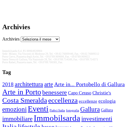
Archivies
Archivies
Immobilsarda S.r.l. P.I. 00964920904
Sede: Milano, Via Visconti di Modrone 29, Tel. +39.02.76009446, Fax. +39.02.76009512
Porto Cervo, Piazzetta degli Archi, Tel. +39.0789.909000, Fax. +39.0789.909022
Santa Teresa di Gallura, Via Nazionale 28, Tel. +39.0789.754500, Fax. +39.0789.754371
Porto Rafael, Piazzetta mare, Tel. +39.0789.700381, Fax.
Tag
architettura
arte
2018
Arte in... Portobello di Gallura
Arte in Porto
benessere
Christie's
Capo Ceraso
Costa Smeralda
eccellenza
ecologia
eccellenze
Eventi
Gallura
emozioni
Gallura
Fiabci Italia
fotografia
Immobilsarda
immobiliare
investimenti
Italia
lifestyle