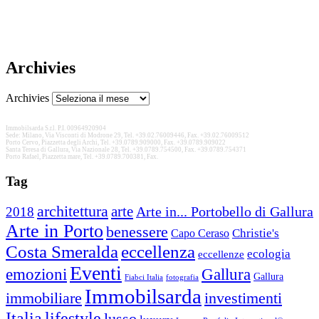
Archivies
Archivies
Immobilsarda S.r.l. P.I. 00964920904
Sede: Milano, Via Visconti di Modrone 29, Tel. +39.02.76009446, Fax. +39.02.76009512
Porto Cervo, Piazzetta degli Archi, Tel. +39.0789.909000, Fax. +39.0789.909022
Santa Teresa di Gallura, Via Nazionale 28, Tel. +39.0789.754500, Fax. +39.0789.754371
Porto Rafael, Piazzetta mare, Tel. +39.0789.700381, Fax.
Tag
architettura
arte
2018
Arte in... Portobello di Gallura
Arte in Porto
benessere
Christie's
Capo Ceraso
Costa Smeralda
eccellenza
ecologia
eccellenze
Eventi
Gallura
emozioni
Gallura
Fiabci Italia
fotografia
Immobilsarda
immobiliare
investimenti
Italia
lifestyle