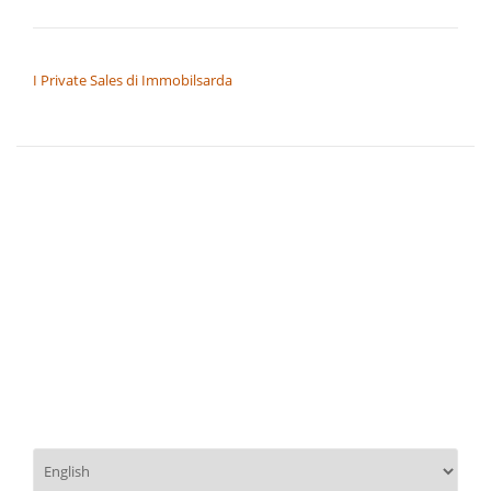
NAVIGAZIONE ARTICOLI
I Private Sales di Immobilsarda
Scegli
una