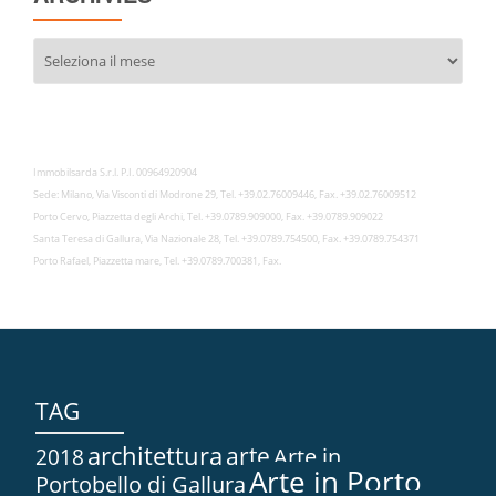
Archivies
Immobilsarda S.r.l. P.I. 00964920904
Sede: Milano, Via Visconti di Modrone 29, Tel. +39.02.76009446, Fax. +39.02.76009512
Porto Cervo, Piazzetta degli Archi, Tel. +39.0789.909000, Fax. +39.0789.909022
Santa Teresa di Gallura, Via Nazionale 28, Tel. +39.0789.754500, Fax. +39.0789.754371
Porto Rafael, Piazzetta mare, Tel. +39.0789.700381, Fax.
TAG
architettura
arte
2018
Arte in...
Arte in Porto
Portobello di Gallura