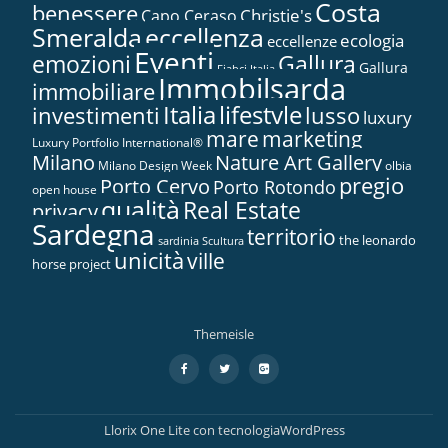
Costa
benessere
Christie's
Capo Ceraso
Smeralda
eccellenza
ecologia
eccellenze
Eventi
Gallura
emozioni
Gallura
Fiabci Italia
Immobilsarda
immobiliare
Italia
lifestyle
investimenti
lusso
luxury
marketing
mare
Luxury Portfolio International®
Nature Art Gallery
Milano
Milano Design Week
olbia
pregio
Porto Cervo
Porto Rotondo
open house
qualità
Real Estate
privacy
Sardegna
territorio
the leonardo
sardinia
Scultura
unicità
ville
horse project
Themeisle
Menù
fa-
fa-
fa-
facebook
twitter
google-
secondario
plus-
square
Llorix One Lite
con tecnologia
WordPress