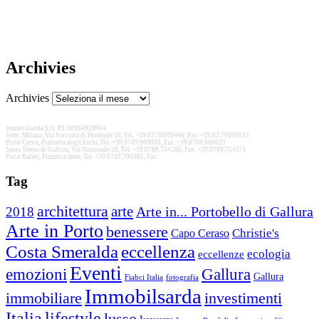
Archivies
Archivies
Immobilsarda S.r.l. P.I. 00964920904
Sede: Milano, Via Visconti di Modrone 29, Tel. +39.02.76009446, Fax. +39.02.76009512
Porto Cervo, Piazzetta degli Archi, Tel. +39.0789.909000, Fax. +39.0789.909022
Santa Teresa di Gallura, Via Nazionale 28, Tel. +39.0789.754500, Fax. +39.0789.754371
Porto Rafael, Piazzetta mare, Tel. +39.0789.700381, Fax.
Tag
architettura
arte
2018
Arte in... Portobello di Gallura
Arte in Porto
benessere
Christie's
Capo Ceraso
Costa Smeralda
eccellenza
ecologia
eccellenze
Eventi
Gallura
emozioni
Gallura
Fiabci Italia
fotografia
Immobilsarda
immobiliare
investimenti
Italia
lifestyle