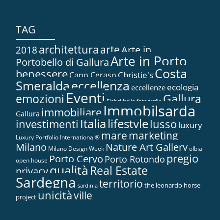
TAG
architettura
arte
2018
Arte in...
Arte in Porto
Portobello di Gallura
Costa
benessere
Christie's
Capo Ceraso
Smeralda
eccellenza
ecologia
eccellenze
Eventi
Gallura
emozioni
Fiabci Italia
fotografia
Immobilsarda
immobiliare
Gallura
Italia
lifestyle
investimenti
lusso
luxury
marketing
mare
Luxury Portfolio International®
Nature Art Gallery
Milano
Milano Design Week
olbia
pregio
Porto Cervo
Porto Rotondo
open house
qualità
Real Estate
privacy
Sardegna
territorio
the leonardo horse
sardinia
unicità
ville
project