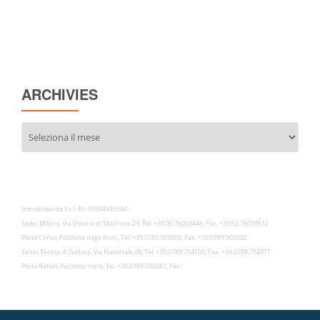
ARCHIVIES
Archivies
Immobilsarda S.r.l. P.I. 00964920904
Sede: Milano, Via Visconti di Modrone 29, Tel. +39.02.76009446, Fax. +39.02.76009512
Porto Cervo, Piazzetta degli Archi, Tel. +39.0789.909000, Fax. +39.0789.909022
Santa Teresa di Gallura, Via Nazionale 28, Tel. +39.0789.754500, Fax. +39.0789.754371
Porto Rafael, Piazzetta mare, Tel. +39.0789.700381, Fax.