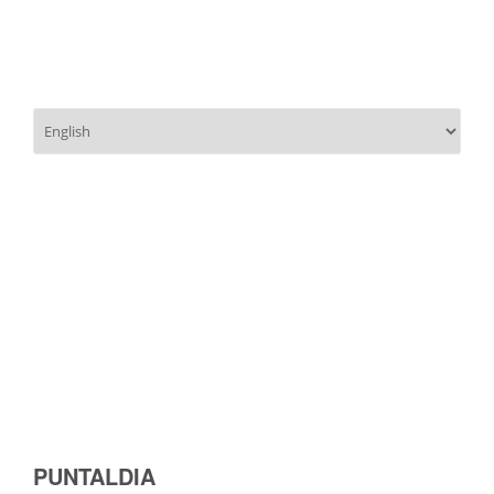
Scegli
una
lingua
PUNTALDIA