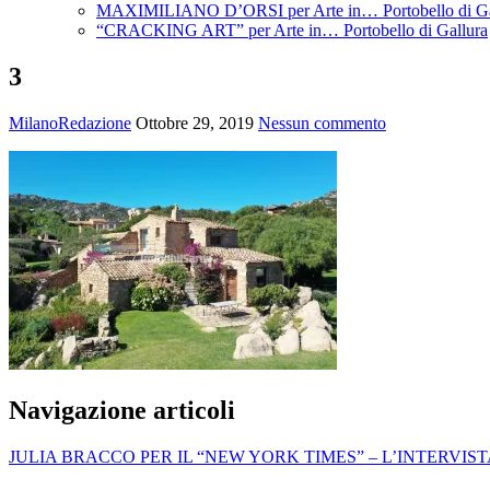
MAXIMILIANO D’ORSI per Arte in… Portobello di Ga
“CRACKING ART” per Arte in… Portobello di Gallura
3
MilanoRedazione
Ottobre 29, 2019
Nessun commento
Navigazione articoli
JULIA BRACCO PER IL “NEW YORK TIMES” – L’INTERVIS