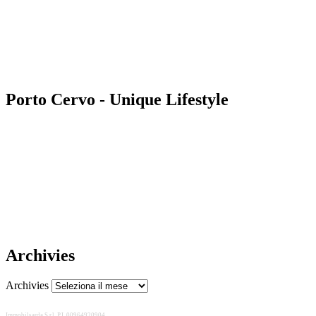
Porto Cervo - Unique Lifestyle
Archivies
Archivies
Immobilsarda S.r.l. P.I. 00964920904