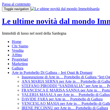
Passa al contenuto
Toggle navigation
Le ultime novità dal mondo Im
Immobili di lusso nel nord della Sardegna
Home
Chi Siamo
Vendita
Affitto
Proprietari
Marketing
Gallura
Arte in Portobello Di Gallura – Ieri Oggi & Domani
Inaugurazione di Arte in… Portobello di Gallura “Ieri 
ANA MARIA SERNA per Arte in… Portobello di Gallu
STEFANO PIRODDI “SANDHALIA” per Arte in… Porto
FRANCESCA E MARISA SANNA per Arte in… Portobel
VALERIA MASALA per Arte in… Portobello di Gallur
DAVIDE FARA per Arte in… Portobello di Gallura
VENCESLAO MASIA per Arte in… Portobello di Gall
IRENE PICCINNU per Arte in… Portobello di Gallura