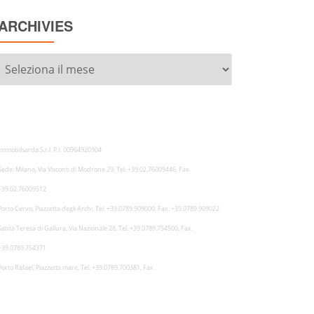
ARCHIVIES
Archivies
Immobilsarda S.r.l. P.I. 00964920904
Sede: Milano, Via Visconti di Modrone 29, Tel. +39.02.76009446, Fax.
+39.02.76009512
Porto Cervo, Piazzetta degli Archi, Tel. +39.0789.909000, Fax. +39.0789.909022
Santa Teresa di Gallura, Via Nazionale 28, Tel. +39.0789.754500, Fax.
+39.0789.754371
Porto Rafael, Piazzetta mare, Tel. +39.0789.700381, Fax.