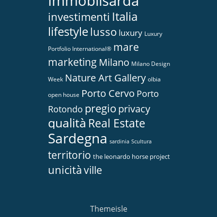
Immobilsarda
Italia
investimenti
lifestyle
lusso
luxury
Luxury
mare
Portfolio International®
marketing
Milano
Milano Design
Nature Art Gallery
Week
olbia
Porto Cervo
Porto
open house
pregio
privacy
Rotondo
qualità
Real Estate
Sardegna
sardinia
Scultura
territorio
the leonardo horse project
unicità
ville
Themeisle