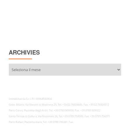
ARCHIVIES
Archivies
Immobilsarda S.r.l. P.I. 00964920904
Sede: Milano, Via Visconti di Modrone 29, Tel. +39.02.76009446, Fax. +39.02.76009512
Porto Cervo, Piazzetta degli Archi, Tel. +39.0789.909000, Fax. +39.0789.909022
Santa Teresa di Gallura, Via Nazionale 28, Tel. +39.0789.754500, Fax. +39.0789.754371
Porto Rafael, Piazzetta mare, Tel. +39.0789.700381, Fax.