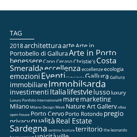
TAG
architettura
arte
2018
Arte in...
Arte in Porto
Portobello di Gallura
Costa
benessere
Christie's
Capo Ceraso
Smeralda
eccellenza
ecologia
eccellenze
Eventi
Gallura
emozioni
Gallura
Fiabci Italia
Immobilsarda
immobiliare
Italia
lifestyle
investimenti
lusso
luxury
marketing
mare
Luxury Portfolio International®
Nature Art Gallery
Milano
Milano Design Week
olbia
pregio
Porto Cervo
Porto Rotondo
open house
qualità
Real Estate
privacy
Sardegna
territorio
the leonardo
sardinia
Scultura
unicità
ville