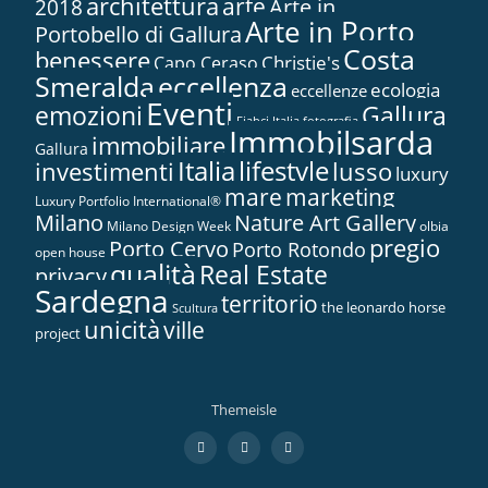
architettura
arte
2018
Arte in...
Arte in Porto
Portobello di Gallura
Costa
benessere
Christie's
Capo Ceraso
Smeralda
eccellenza
ecologia
eccellenze
Eventi
Gallura
emozioni
Fiabci Italia
fotografia
Immobilsarda
immobiliare
Gallura
Italia
lifestyle
investimenti
lusso
luxury
marketing
mare
Luxury Portfolio International®
Nature Art Gallery
Milano
Milano Design Week
olbia
pregio
Porto Cervo
Porto Rotondo
open house
qualità
Real Estate
privacy
Sardegna
territorio
the leonardo horse
Scultura
unicità
ville
project
Themeisle
Menù
fa-
fa-
fa-
facebook
twitter
google-
secondario
plus-