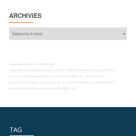
ARCHIVIES
Archivies
Immobilsarda S.r.l. P.I. 00964920904
Sede: Milano, Via Visconti di Modrone 29, Tel. +39.02.76009446, Fax. +39.02.76009512
Porto Cervo, Piazzetta degli Archi, Tel. +39.0789.909000, Fax. +39.0789.909022
Santa Teresa di Gallura, Via Nazionale 28, Tel. +39.0789.754500, Fax. +39.0789.754371
Porto Rafael, Piazzetta mare, Tel. +39.0789.700381, Fax.
TAG