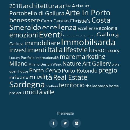
architettura
arte
2018
Arte in...
Arte in Porto
Portobello di Gallura
Costa
benessere
Christie's
Capo Ceraso
Smeralda
eccellenza
ecologia
eccellenze
Eventi
Gallura
emozioni
Fiabci Italia
fotografia
Immobilsarda
immobiliare
Gallura
Italia
lifestyle
investimenti
lusso
luxury
marketing
mare
Luxury Portfolio International®
Nature Art Gallery
Milano
Milano Design Week
olbia
pregio
Porto Cervo
Porto Rotondo
open house
qualità
Real Estate
privacy
Sardegna
territorio
the leonardo horse
Scultura
unicità
ville
project
Themeisle
Menù
fa-
fa-
fa-
facebook
twitter
google-