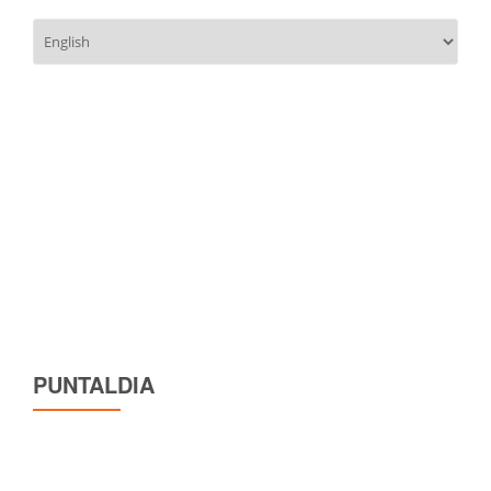
Scegli
una
lingua
PUNTALDIA