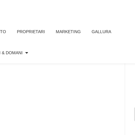
TTO
PROPRIETARI
MARKETING
GALLURA
I & DOMANI
22
Nessun commento