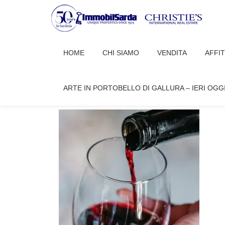
Passa
al
HOME
CHI SIAMO
VENDITA
AFFI
contenuto
VINO-5-1
ARTE IN PORTOBELLO DI GALLURA – IERI OGG
readazione Porto Cervo
Ottobre 3, 20