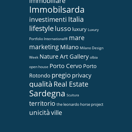
immobiliare
Immobilsarda
Italia
investimenti
lifestyle
lusso
luxury
Luxury
mare
Portfolio International®
marketing
Milano
Milano Design
Nature Art Gallery
Week
olbia
Porto Cervo
Porto
open house
pregio
privacy
Rotondo
qualità
Real Estate
Sardegna
Scultura
territorio
the leonardo horse project
unicità
ville