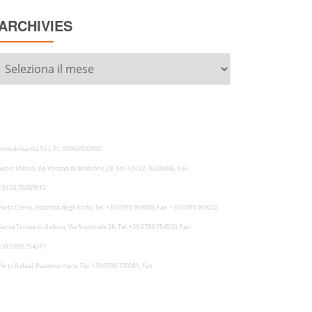
ARCHIVIES
Archivies
Immobilsarda S.r.l. P.I. 00964920904
Sede: Milano, Via Visconti di Modrone 29, Tel. +39.02.76009446, Fax.
+39.02.76009512
Porto Cervo, Piazzetta degli Archi, Tel. +39.0789.909000, Fax. +39.0789.909022
Santa Teresa di Gallura, Via Nazionale 28, Tel. +39.0789.754500, Fax.
+39.0789.754371
Porto Rafael, Piazzetta mare, Tel. +39.0789.700381, Fax.