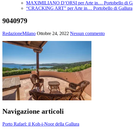
MAXIMILIANO D’ORSI per Arte in… Portobello di Ga
“CRACKING ART” per Arte in… Portobello di Gallura
9040979
RedazioneMilano
Ottobre 24, 2022
Nessun commento
Navigazione articoli
Porto Rafael: il Koh-i-Noor della Gallura