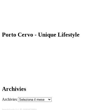
Porto Cervo - Unique Lifestyle
Archivies
Archivies
Immobilsarda S.r.l. P.I. 00964920904