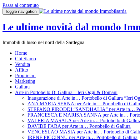
Passa al contenuto
Toggle navigation
Le ultime novità dal mondo Im
Immobili di lusso nel nord della Sardegna
Home
Chi Siamo
Vendita
Affitto
Proprietari
Marketing
Gallura
Arte in Portobello Di Gallura – Ieri Oggi & Domani
Inaugurazione di Arte in… Portobello di Gallura “Ieri 
ANA MARIA SERNA per Arte in… Portobello di Gallu
STEFANO PIRODDI “SANDHALIA” per Arte in… Porto
FRANCESCA E MARISA SANNA per Arte in… Portobel
VALERIA MASALA per Arte in… Portobello di Gallur
DAVIDE FARA per Arte in… Portobello di Gallura
VENCESLAO MASIA per Arte in… Portobello di Gall
IRENE PICCINNU per Arte in… Portobello di Gallura