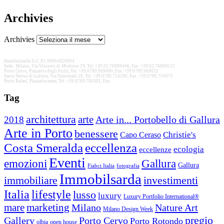
Archivies
Archivies
Immobilsarda S.r.l. P.I. 00964920904
Sede: Milano, Via Visconti di Modrone 29, Tel. +39.02.76009446, Fax. +39.02.76009512
Porto Cervo, Piazzetta degli Archi, Tel. +39.0789.909000, Fax. +39.0789.909022
Santa Teresa di Gallura, Via Nazionale 28, Tel. +39.0789.754500, Fax. +39.0789.754371
Porto Rafael, Piazzetta mare, Tel. +39.0789.700381, Fax.
Tag
architettura
arte
2018
Arte in... Portobello di Gallura
Arte in Porto
benessere
Christie's
Capo Ceraso
Costa Smeralda
eccellenza
ecologia
eccellenze
Eventi
Gallura
emozioni
Gallura
Fiabci Italia
fotografia
Immobilsarda
immobiliare
investimenti
Italia
lifestyle
lusso
luxury
Luxury Portfolio International®
mare
marketing
Nature Art
Milano
Milano Design Week
pregio
Gallery
Porto Cervo
Porto Rotondo
open house
olbia