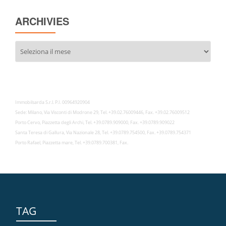
ARCHIVIES
Archivies
Immobilsarda S.r.l. P.I. 00964920904
Sede: Milano, Via Visconti di Modrone 29, Tel. +39.02.76009446, Fax. +39.02.76009512
Porto Cervo, Piazzetta degli Archi, Tel. +39.0789.909000, Fax. +39.0789.909022
Santa Teresa di Gallura, Via Nazionale 28, Tel. +39.0789.754500, Fax. +39.0789.754371
Porto Rafael, Piazzetta mare, Tel. +39.0789.700381, Fax.
TAG