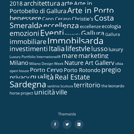
architettura
arte
2018
Arte in...
Arte in Porto
Portobello di Gallura
Costa
benessere
Christie's
Capo Ceraso
Smeralda
eccellenza
ecologia
eccellenze
Eventi
Gallura
emozioni
Gallura
fotografia
Immobilsarda
immobiliare
Italia
lifestyle
investimenti
lusso
luxury
marketing
mare
Luxury Portfolio International®
Nature Art Gallery
Milano
Milano Design Week
olbia
pregio
Porto Cervo
Porto Rotondo
open house
qualità
Real Estate
privacy
Sardegna
territorio
the leonardo
sardinia
Scultura
unicità
ville
horse project
Themeisle
Menù
fa-
fa-
fa-
facebook
twitter
google-