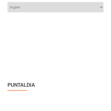
Scegli
una
lingua
PUNTALDIA