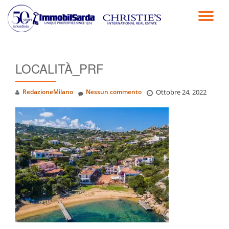
TO
Passa
al
NA
contenuto
LOCALITÀ_PRF
RedazioneMilano
Nessun commento
Ottobre 24, 2022