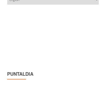
una
lingua
PUNTALDIA