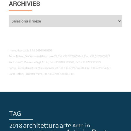
ARCHIVIES
Archivies
Immobilsarda S.r.l. P.I. 00964920904
Sede: Milano, Via Visconti di Modrone 29, Tel. +39.02.76009446, Fax. +39.02.76009512
Porto Cervo, Piazzetta degli Archi, Tel. +39.0789.909000, Fax. +39.0789.909022
Santa Teresa di Gallura, Via Nazionale 28, Tel. +39.0789.754500, Fax. +39.0789.754371
Porto Rafael, Piazzetta mare, Tel. +39.0789.700381, Fax.
TAG
architettura
arte
2018
Arte in...