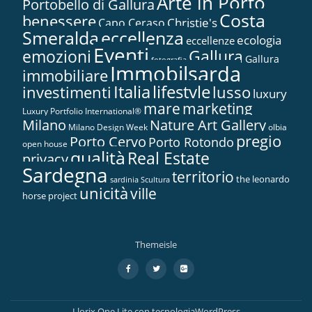
Arte in Porto
Portobello di Gallura
Costa
benessere
Christie's
Capo Ceraso
Smeralda
eccellenza
ecologia
eccellenze
Eventi
Gallura
emozioni
Gallura
fotografia
Immobilsarda
immobiliare
Italia
lifestyle
investimenti
lusso
luxury
marketing
mare
Luxury Portfolio International®
Nature Art Gallery
Milano
Milano Design Week
olbia
pregio
Porto Cervo
Porto Rotondo
open house
qualità
Real Estate
privacy
Sardegna
territorio
the leonardo
sardinia
Scultura
unicità
ville
horse project
Themeisle
Menù
fa-
fa-
fa-
facebook
twitter
google-
secondario
plus-
square
Llorix One Lite
con tecnologia
WordPress