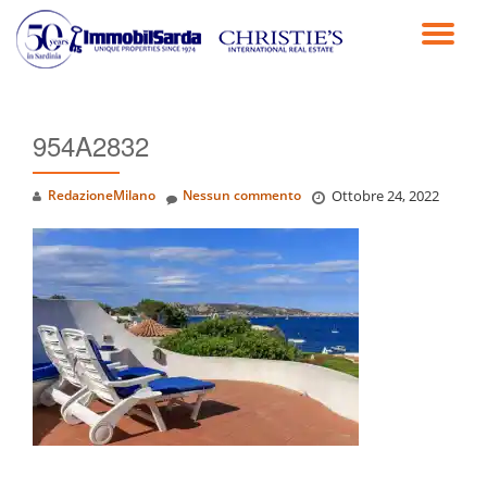
TO
Passa
al
NA
contenuto
954A2832
RedazioneMilano
Nessun commento
Ottobre 24, 2022