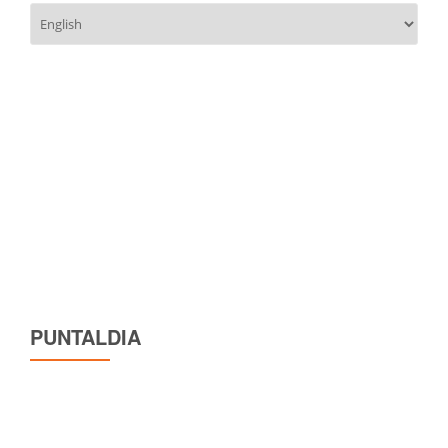
Scegli
una
lingua
PUNTALDIA