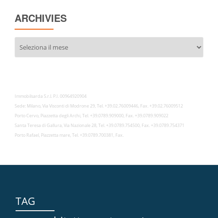
ARCHIVIES
Archivies
Immobilsarda S.r.l. P.I. 00964920904
Sede: Milano, Via Visconti di Modrone 29, Tel. +39.02.76009446, Fax. +39.02.76009512
Porto Cervo, Piazzetta degli Archi, Tel. +39.0789.909000, Fax. +39.0789.909022
Santa Teresa di Gallura, Via Nazionale 28, Tel. +39.0789.754500, Fax. +39.0789.754371
Porto Rafael, Piazzetta mare, Tel. +39.0789.700381, Fax.
TAG