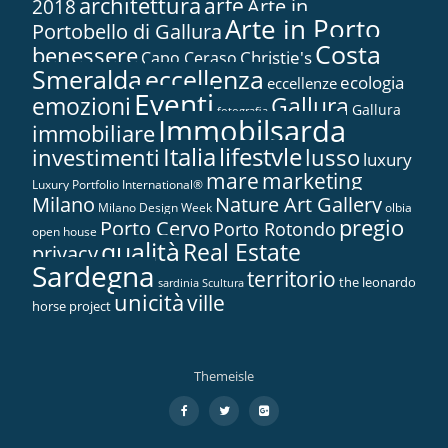
architettura
arte
2018
Arte in...
Arte in Porto
Portobello di Gallura
Costa
benessere
Christie's
Capo Ceraso
Smeralda
eccellenza
ecologia
eccellenze
Eventi
Gallura
emozioni
Gallura
fotografia
Immobilsarda
immobiliare
Italia
lifestyle
investimenti
lusso
luxury
marketing
mare
Luxury Portfolio International®
Nature Art Gallery
Milano
Milano Design Week
olbia
pregio
Porto Cervo
Porto Rotondo
open house
qualità
Real Estate
privacy
Sardegna
territorio
the leonardo
sardinia
Scultura
unicità
ville
horse project
Themeisle
Menù
fa-
fa-
fa-
facebook
twitter
google-
secondario
plus-