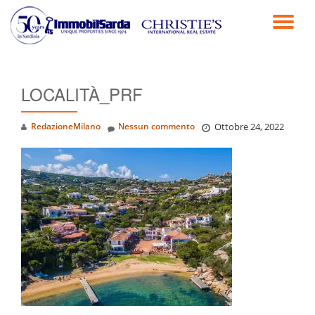
TO
Passa
al
NA
contenuto
LOCALITÀ_PRF
RedazioneMilano
Nessun commento
Ottobre 24, 2022