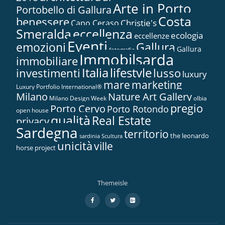
Arte in Porto
Portobello di Gallura
Costa
benessere
Christie's
Capo Ceraso
Smeralda
eccellenza
ecologia
eccellenze
Eventi
Gallura
emozioni
Gallura
fotografia
Immobilsarda
immobiliare
Italia
lifestyle
investimenti
lusso
luxury
marketing
mare
Luxury Portfolio International®
Nature Art Gallery
Milano
Milano Design Week
olbia
pregio
Porto Cervo
Porto Rotondo
open house
qualità
Real Estate
privacy
Sardegna
territorio
the leonardo
sardinia
Scultura
unicità
ville
horse project
Themeisle
Menù
fa-
fa-
fa-
facebook
twitter
google-
secondario
plus-