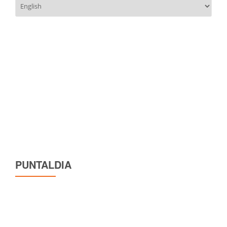
Scegli
una
lingua
PUNTALDIA