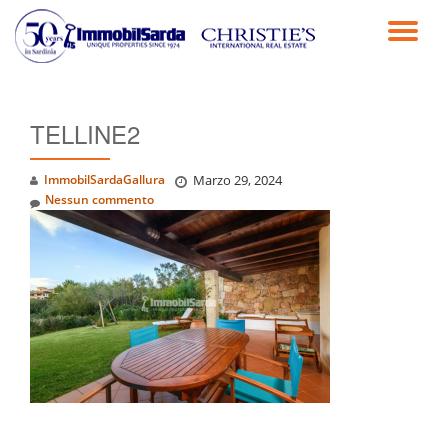
TO
Passa
al
NA
contenuto
TELLINE2
ImmobilSardaGallura
Marzo 29, 2024
Nessun commento