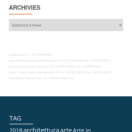
ARCHIVIES
Archivies
Immobilsarda S.r.l. P.I. 00964920904
Sede: Milano, Via Visconti di Modrone 29, Tel. +39.02.76009446, Fax. +39.02.76009512
Porto Cervo, Piazzetta degli Archi, Tel. +39.0789.909000, Fax. +39.0789.909022
Santa Teresa di Gallura, Via Nazionale 28, Tel. +39.0789.754500, Fax. +39.0789.754371
Porto Rafael, Piazzetta mare, Tel. +39.0789.700381, Fax.
TAG
architettura
arte
2018
Arte in...