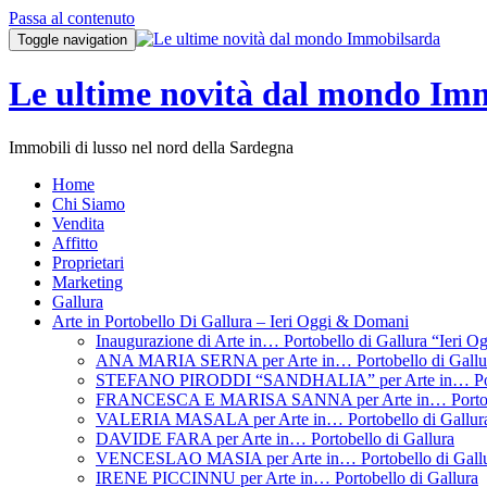
Passa al contenuto
Toggle navigation
Le ultime novità dal mondo Im
Immobili di lusso nel nord della Sardegna
Home
Chi Siamo
Vendita
Affitto
Proprietari
Marketing
Gallura
Arte in Portobello Di Gallura – Ieri Oggi & Domani
Inaugurazione di Arte in… Portobello di Gallura “Ieri 
ANA MARIA SERNA per Arte in… Portobello di Gallu
STEFANO PIRODDI “SANDHALIA” per Arte in… Porto
FRANCESCA E MARISA SANNA per Arte in… Portobel
VALERIA MASALA per Arte in… Portobello di Gallur
DAVIDE FARA per Arte in… Portobello di Gallura
VENCESLAO MASIA per Arte in… Portobello di Gall
IRENE PICCINNU per Arte in… Portobello di Gallura