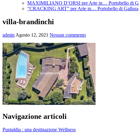
MAXIMILIANO D’ORSI per Arte in… Portobello di Ga
“CRACKING ART” per Arte in… Portobello di Gallura
villa-brandinchi
admin
Agosto 12, 2021
Nessun commento
Navigazione articoli
Puntaldia : una destinazione Wellness