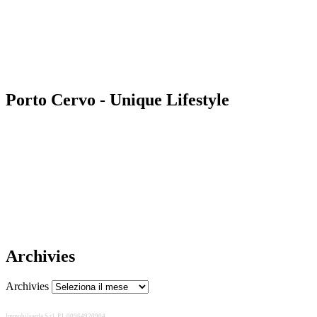
Porto Cervo - Unique Lifestyle
Archivies
Archivies
Immobilsarda S.r.l. P.I. 00964920904