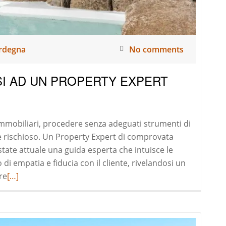
rdegna
No comments
SI AD UN PROPERTY EXPERT
mmobiliari, procedere senza adeguati strumenti di
rischioso. Un Property Expert di comprovata
state attuale una guida esperta che intuisce le
di empatia e fiducia con il cliente, rivelandosi un
Read
re
[…]
more
about
L’IMPORTANZA