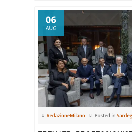
06
AUG
RedazioneMilano
Posted in
Sarde