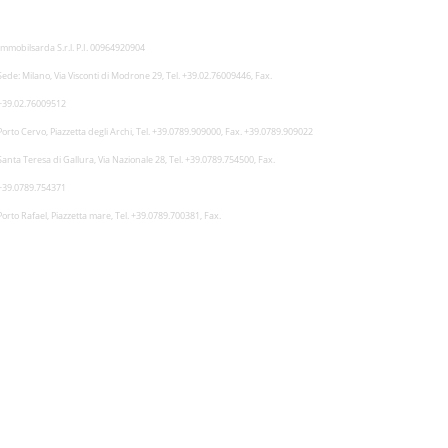
Immobilsarda S.r.l. P.I. 00964920904
Sede: Milano, Via Visconti di Modrone 29, Tel. +39.02.76009446, Fax.
+39.02.76009512
Porto Cervo, Piazzetta degli Archi, Tel. +39.0789.909000, Fax. +39.0789.909022
Santa Teresa di Gallura, Via Nazionale 28, Tel. +39.0789.754500, Fax.
+39.0789.754371
Porto Rafael, Piazzetta mare, Tel. +39.0789.700381, Fax.