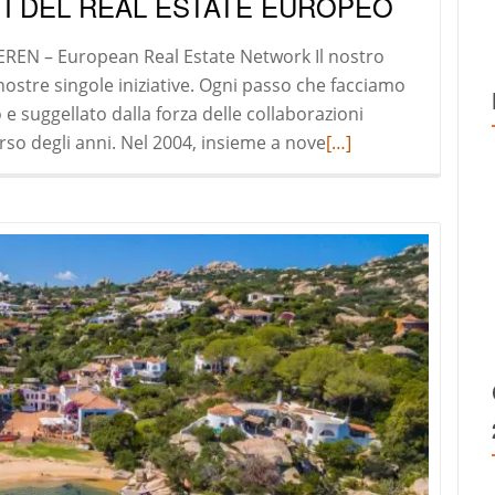
TI DEL REAL ESTATE EUROPEO
i EREN – European Real Estate Network Il nostro
 nostre singole iniziative. Ogni passo che facciamo
e suggellato dalla forza delle collaborazioni
Read
so degli anni. Nel 2004, insieme a nove
[…]
more
about
EREN
LTD:
PROFESSIONISTI
DEL
REAL
ESTATE
EUROPEO