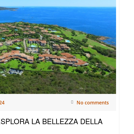
DI
AFFIDARSI
AD
UN
PROPERTY
EXPERT
COME
IMMOBILSARDA
24
No comments
ESPLORA LA BELLEZZA DELLA