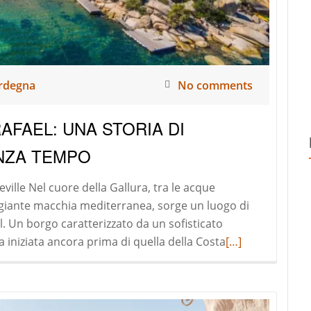
rdegna
No comments
AFAEL: UNA STORIA DI
ENZA TEMPO
eville Nel cuore della Gallura, tra le acque
eggiante macchia mediterranea, sorge un luogo di
. Un borgo caratterizzato da un sofisticato
Read
 iniziata ancora prima di quella della Costa
[…]
more
about
LA