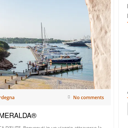
DOLCE
VITA
DI
PORTO
RAFAEL:
UNA
STORIA
DI
PASSIONE
E
BELLEZZA
SENZA
TEMPO
rdegna
No comments
SMERALDA®