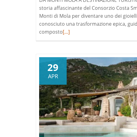
DA MONTI MOLA A DESTINAZIONE TURISTICA 
storia affascinante del Consorzio Costa Sm
Monti di Mola per diventare uno dei gioie
conosciuto una trasformazione epica, guida
Read
composto
[…]
more
about
LA
STORIA
29
DELLA
APR
COSTA
SMERALDA®