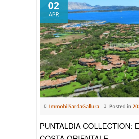
02
APR
ImmobilSardaGallura
Posted in
20
PUNTALDIA COLLECTION: 
COSTA ORIENTALE