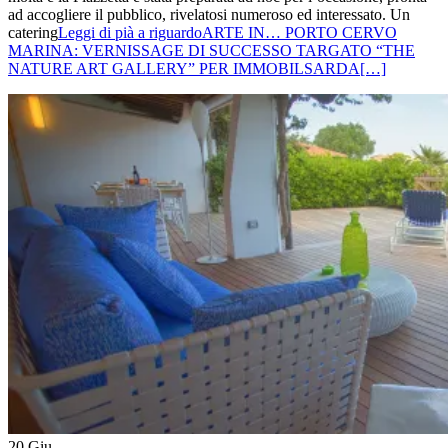
ad accogliere il pubblico, rivelatosi numeroso ed interessato. Un
catering
Leggi di pià a riguardoARTE IN… PORTO CERVO
MARINA: VERNISSAGE DI SUCCESSO TARGATO “THE
NATURE ART GALLERY” PER IMMOBILSARDA
[…]
20
Giu