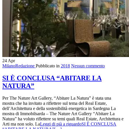
24
Apr
MilanoRedazione
Pubblicato in
2018
Nessun commento
SI È CONCLUSA “ABITARE LA
NATURA”
Per The Nature Art Gallery, “Abitare La Natura” è stata una
mostra che ha invitato a riflettere sul tema del Real Estate,
dell’Architettura e della sostenibilità energetica in Sardegna La
mostra di Immobilsarda – The Nature Art Gallery “Abitare La
Natura” ha voluto riflettere su temi quali Real Estate, Architettura e
Arti ma non solo. La
Leggi di pià a riguardoSI È CONCLUSA