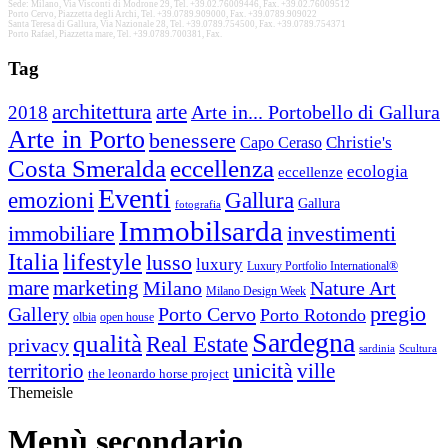
Sede: Milano, Via Visconti di Modrone 29, Tel. +39.02.76009446, Fax. +39.02.76009512
Porto Cervo, Piazzetta degli Archi, Tel. +39.0789.909000, Fax. +39.0789.909022
Santa Teresa di Gallura, Via Nazionale 28, Tel. +39.0789.754500, Fax. +39.0789.754371
Porto Rafael, Piazzetta mare, Tel. +39.0789.700381, Fax.
Tag
architettura
arte
2018
Arte in... Portobello di Gallura
Arte in Porto
benessere
Christie's
Capo Ceraso
Costa Smeralda
eccellenza
ecologia
eccellenze
Eventi
Gallura
emozioni
Gallura
fotografia
Immobilsarda
immobiliare
investimenti
Italia
lifestyle
lusso
luxury
Luxury Portfolio International®
mare
marketing
Nature Art
Milano
Milano Design Week
pregio
Gallery
Porto Cervo
Porto Rotondo
open house
olbia
Sardegna
qualità
Real Estate
privacy
sardinia
Scultura
territorio
unicità
ville
the leonardo horse project
Themeisle
Menù secondario