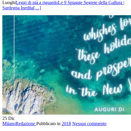
Luoghi
Leggi di pià a riguardoLe 9 Spiagge Segrete della Gallura |
Sardegna Inedita
[…]
25
Dic
MilanoRedazione
Pubblicato in
2018
Nessun commento