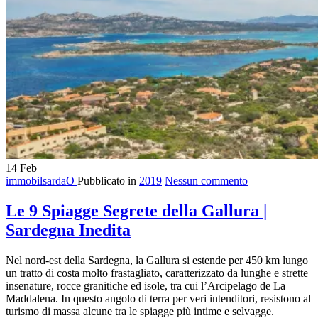
14
Feb
immobilsardaO
Pubblicato in
2019
Nessun commento
Le 9 Spiagge Segrete della Gallura |
Sardegna Inedita
Nel nord-est della Sardegna, la Gallura si estende per 450 km lungo
un tratto di costa molto frastagliato, caratterizzato da lunghe e strette
insenature, rocce granitiche ed isole, tra cui l’Arcipelago de La
Maddalena. In questo angolo di terra per veri intenditori, resistono al
turismo di massa alcune tra le spiagge più intime e selvagge.