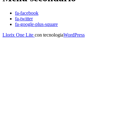
fa-facebook
fa-twitter
fa-google-plus-square
Llorix One Lite
con tecnologia
WordPress