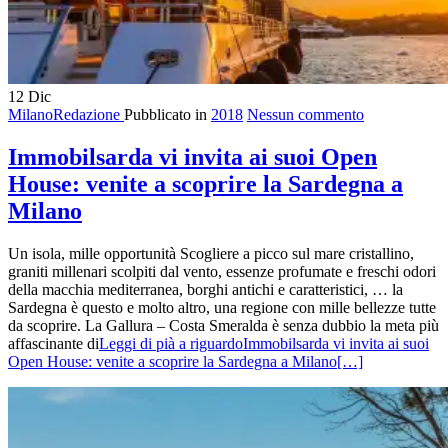
12
Dic
MilanoRedazione
Pubblicato in
2018
Nessun commento
Immobilsarda vi invita ai suoi Open
House: venite a scoprire la Sardegna a
Milano
Un isola, mille opportunità Scogliere a picco sul mare cristallino,
graniti millenari scolpiti dal vento, essenze profumate e freschi odori
della macchia mediterranea, borghi antichi e caratteristici, … la
Sardegna è questo e molto altro, una regione con mille bellezze tutte
da scoprire. La Gallura – Costa Smeralda è senza dubbio la meta più
affascinante di
Leggi di pià a riguardoImmobilsarda vi invita ai suoi
Open House: venite a scoprire la Sardegna a Milano
[…]