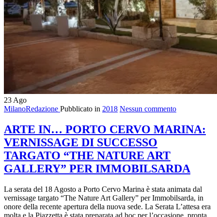
23
Ago
MilanoRedazione
Pubblicato in
2018
Nessun commento
ARTE IN… PORTO CERVO MARINA:
VERNISSAGE DI SUCCESSO
TARGATO “THE NATURE ART
GALLERY” PER IMMOBILSARDA
La serata del 18 Agosto a Porto Cervo Marina è stata animata dal
vernissage targato “The Nature Art Gallery” per Immobilsarda, in
onore della recente apertura della nuova sede. La Serata L’attesa era
molta e la Piazzetta è stata preparata ad hoc per l’occasione, pronta