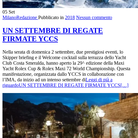
05
Set
MilanoRedazione
Pubblicato in
2018
Nessun commento
UN SETTEMBRE DI REGATE
FIRMATE YCCS
Nella serata di domenica 2 settembre, due prestigiosi eventi, lo
Skipper briefing e il Welcome cocktail sulla terrazza dello Yacht
Club Costa Smeralda, hanno aperto la 29^ edizione della Maxi
Yacht Rolex Cup & Rolex Maxi 72 World Championship. Questa
manifestazione, organizzata dallo YCCS in collaborazione con
l’IMA, da inizio ad un intenso settembre di
Leggi di pià a
riguardoUN SETTEMBRE DI REGATE FIRMATE YCCS
[…]