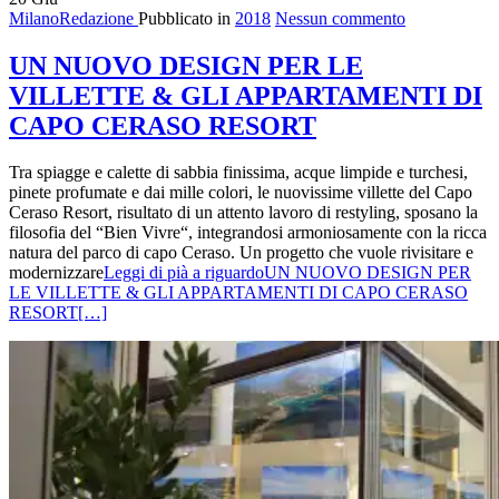
MilanoRedazione
Pubblicato in
2018
Nessun commento
UN NUOVO DESIGN PER LE
VILLETTE & GLI APPARTAMENTI DI
CAPO CERASO RESORT
Tra spiagge e calette di sabbia finissima, acque limpide e turchesi,
pinete profumate e dai mille colori, le nuovissime villette del Capo
Ceraso Resort, risultato di un attento lavoro di restyling, sposano la
filosofia del “Bien Vivre“, integrandosi armoniosamente con la ricca
natura del parco di capo Ceraso. Un progetto che vuole rivisitare e
modernizzare
Leggi di pià a riguardoUN NUOVO DESIGN PER
LE VILLETTE & GLI APPARTAMENTI DI CAPO CERASO
RESORT
[…]