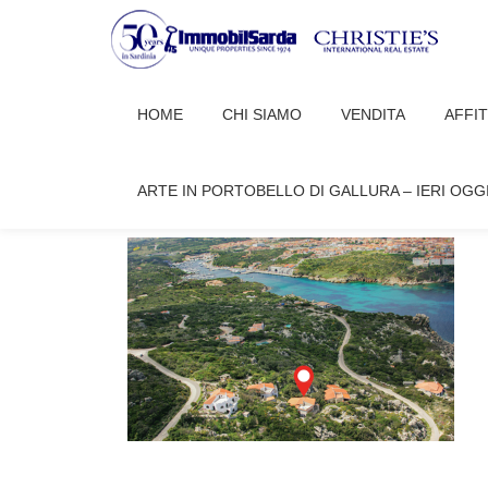
Passa
al
HOME
CHI SIAMO
VENDITA
AFFI
contenuto
IMAGE
ARTE IN PORTOBELLO DI GALLURA – IERI OGG
airportcoast
Dicembre 6, 2024