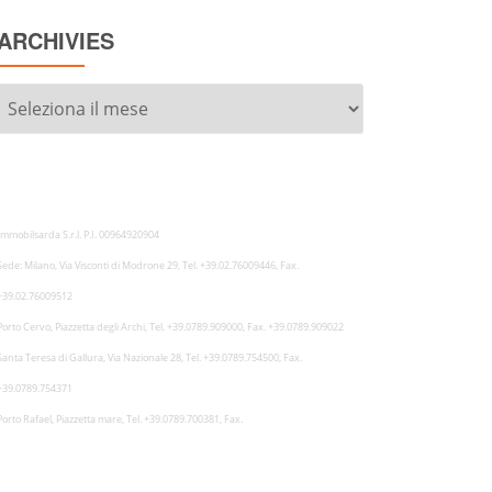
ARCHIVIES
Archivies
Immobilsarda S.r.l. P.I. 00964920904
Sede: Milano, Via Visconti di Modrone 29, Tel. +39.02.76009446, Fax.
+39.02.76009512
Porto Cervo, Piazzetta degli Archi, Tel. +39.0789.909000, Fax. +39.0789.909022
Santa Teresa di Gallura, Via Nazionale 28, Tel. +39.0789.754500, Fax.
+39.0789.754371
Porto Rafael, Piazzetta mare, Tel. +39.0789.700381, Fax.