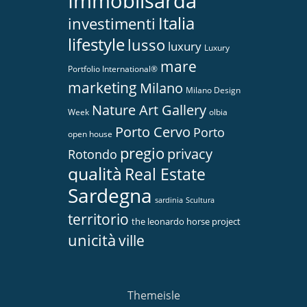
Immobilsarda
Italia
investimenti
lifestyle
lusso
luxury
Luxury
mare
Portfolio International®
marketing
Milano
Milano Design
Nature Art Gallery
Week
olbia
Porto Cervo
Porto
open house
pregio
privacy
Rotondo
qualità
Real Estate
Sardegna
sardinia
Scultura
territorio
the leonardo horse project
unicità
ville
Themeisle