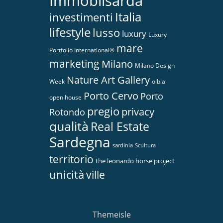
Immobilsarda
Italia
investimenti
lifestyle
lusso
luxury
Luxury
mare
Portfolio International®
marketing
Milano
Milano Design
Nature Art Gallery
Week
olbia
Porto Cervo
Porto
open house
pregio
privacy
Rotondo
qualità
Real Estate
Sardegna
sardinia
Scultura
territorio
the leonardo horse project
unicità
ville
Themeisle