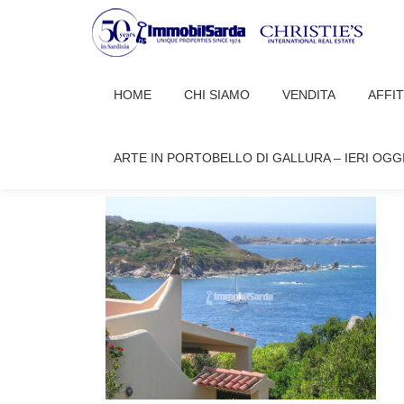
Passa
al
HOME
CHI SIAMO
VENDITA
AFFI
contenuto
IMAGE
ARTE IN PORTOBELLO DI GALLURA – IERI OGG
airportcoast
Dicembre 6, 2024