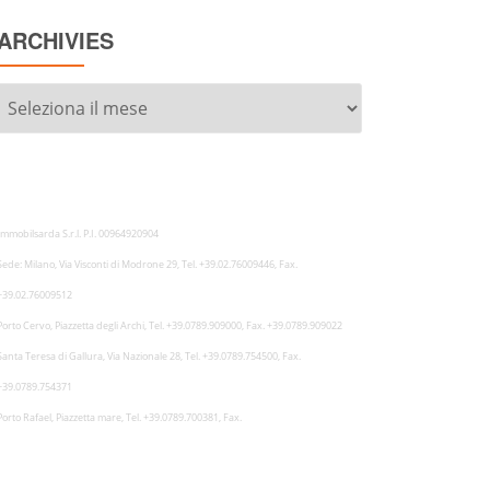
ARCHIVIES
Archivies
Immobilsarda S.r.l. P.I. 00964920904
Sede: Milano, Via Visconti di Modrone 29, Tel. +39.02.76009446, Fax.
+39.02.76009512
Porto Cervo, Piazzetta degli Archi, Tel. +39.0789.909000, Fax. +39.0789.909022
Santa Teresa di Gallura, Via Nazionale 28, Tel. +39.0789.754500, Fax.
+39.0789.754371
Porto Rafael, Piazzetta mare, Tel. +39.0789.700381, Fax.