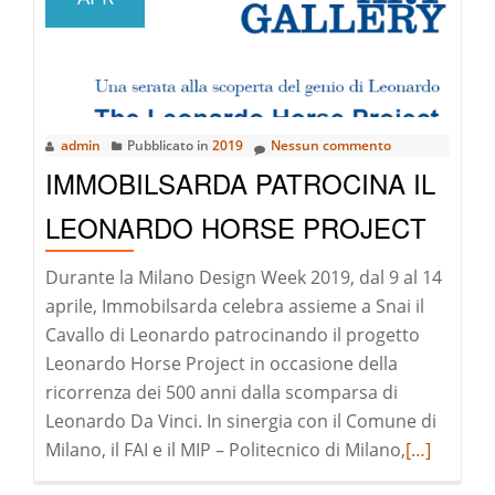
The
Nature
Art
Gallery:
la
admin
Pubblicato in
2019
Nessun commento
Gallura
IMMOBILSARDA PATROCINA IL
–
Costa
LEONARDO HORSE PROJECT
Smeralda
è
Durante la Milano Design Week 2019, dal 9 al 14
la
aprile, Immobilsarda celebra assieme a Snai il
nostra
Cavallo di Leonardo patrocinando il progetto
Galleria
Leonardo Horse Project in occasione della
D’Arte
ricorrenza dei 500 anni dalla scomparsa di
Leonardo Da Vinci. In sinergia con il Comune di
Leggi
Milano, il FAI e il MIP – Politecnico di Milano,
[…]
di