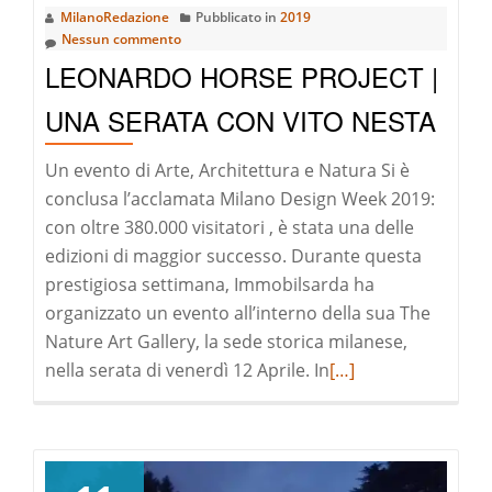
MilanoRedazione
Pubblicato in
2019
il
Nessun commento
genio
LEONARDO HORSE PROJECT |
di
Leonardo
UNA SERATA CON VITO NESTA
Un evento di Arte, Architettura e Natura Si è
conclusa l’acclamata Milano Design Week 2019:
con oltre 380.000 visitatori , è stata una delle
edizioni di maggior successo. Durante questa
prestigiosa settimana, Immobilsarda ha
organizzato un evento all’interno della sua The
Nature Art Gallery, la sede storica milanese,
Leggi
nella serata di venerdì 12 Aprile. In
[…]
di
pià
a
riguardoLeonardo