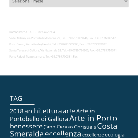
Immobilsarda S.r.l. P.I. 00964920904
Sede: Milano, Via Visconti di Modrone 29, Tel. +39.02.76009446, Fax. +39.02.76009512
Porto Cervo, Piazzetta degli Archi, Tel. +39.0789.909000, Fax. +39.0789.909022
Santa Teresa di Gallura, Via Nazionale 28, Tel. +39.0789.754500, Fax. +39.0789.754371
Porto Rafael, Piazzetta mare, Tel. +39.0789.700381, Fax.
TAG
architettura
arte
2018
Arte in...
Arte in Porto
Portobello di Gallura
Costa
benessere
Christie's
Capo Ceraso
Smeralda
eccellenza
ecologia
eccellenze