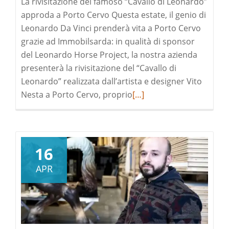
La rivisitazione del famoso “Cavallo di Leonardo”
approda a Porto Cervo Questa estate, il genio di
Leonardo Da Vinci prenderà vita a Porto Cervo
grazie ad Immobilsarda: in qualità di sponsor
del Leonardo Horse Project, la nostra azienda
presenterà la rivisitazione del “Cavallo di
Leonardo” realizzata dall’artista e designer Vito
Leggi
Nesta a Porto Cervo, proprio
[…]
di
pià
a
riguardoLeonardo
16
Horse
APR
Project
|
Porto
Cervo
ospita