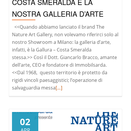
COSTA SMERALDA È LA
NOSTRA GALLERIA D’ARTE
<<Quando abbiamo lanciato il brand The
Nature Art Gallery, non volevamo riferirci solo al
nostro Showroom a Milano: la galleria d’arte,
infatti, è la Gallura – Costa Smeralda
stessa.>> Così il Dott. Giancarlo Bracco, amante
dell’arte, CEO e fondatore di Immobilsarda.
<<Dal 1968, questo territorio è protetto da
rigidi vincoli paesaggistici; l’operazione di
Leggi
salvaguardia messa
[…]
di
pià
a
riguardoNoi
02
siamo
APR