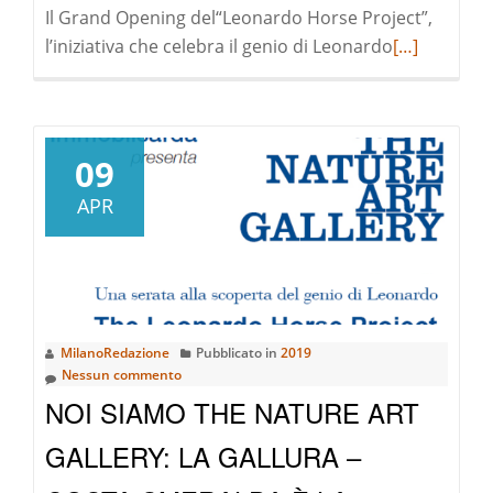
Il Grand Opening del“Leonardo Horse Project”,
Leggi
l’iniziativa che celebra il genio di Leonardo
[…]
di
pià
a
riguardoLe
09
Horse
APR
Project
|
Grand
Opening
MilanoRedazione
Pubblicato in
2019
Nessun commento
NOI SIAMO THE NATURE ART
GALLERY: LA GALLURA –