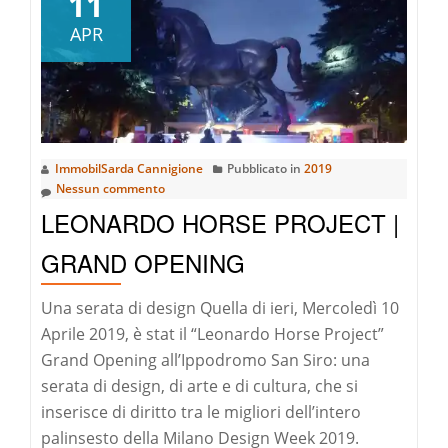
11
Horse
APR
Project
|
Una
Serata
Con
ImmobilSarda Cannigione
Pubblicato in
2019
Vito
Nessun commento
Nesta
LEONARDO HORSE PROJECT |
GRAND OPENING
Una serata di design Quella di ieri, Mercoledì 10
Aprile 2019, è stat il “Leonardo Horse Project”
Grand Opening all’Ippodromo San Siro: una
serata di design, di arte e di cultura, che si
inserisce di diritto tra le migliori dell’intero
palinsesto della Milano Design Week 2019.