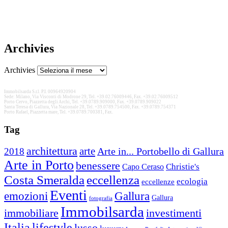
Archivies
Archivies
Immobilsarda S.r.l. P.I. 00964920904
Sede: Milano, Via Visconti di Modrone 29, Tel. +39.02.76009446, Fax. +39.02.76009512
Porto Cervo, Piazzetta degli Archi, Tel. +39.0789.909000, Fax. +39.0789.909022
Santa Teresa di Gallura, Via Nazionale 28, Tel. +39.0789.754500, Fax. +39.0789.754371
Porto Rafael, Piazzetta mare, Tel. +39.0789.700381, Fax.
Tag
architettura
arte
2018
Arte in... Portobello di Gallura
Arte in Porto
benessere
Christie's
Capo Ceraso
Costa Smeralda
eccellenza
ecologia
eccellenze
Eventi
Gallura
emozioni
Gallura
fotografia
Immobilsarda
immobiliare
investimenti
Italia
lifestyle