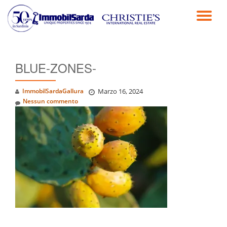
TO
Passa
al
NA
contenuto
BLUE-ZONES-
ImmobilSardaGallura
Marzo 16, 2024
Nessun commento