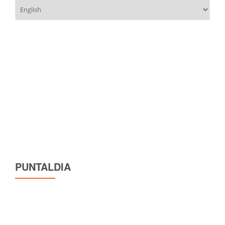
Scegli
una
lingua
PUNTALDIA