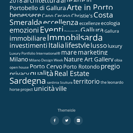
architettura
arte
2018
Arte in...
Arte in Porto
Portobello di Gallura
Costa
benessere
Christie's
Capo Ceraso
Smeralda
eccellenza
ecologia
eccellenze
Eventi
Gallura
emozioni
Gallura
fotografia
Immobilsarda
immobiliare
Italia
lifestyle
investimenti
lusso
luxury
marketing
mare
Luxury Portfolio International®
Nature Art Gallery
Milano
Milano Design Week
olbia
pregio
Porto Cervo
Porto Rotondo
open house
qualità
Real Estate
privacy
Sardegna
territorio
the leonardo
sardinia
Scultura
unicità
ville
horse project
Themeisle
Menù
fa-
fa-
fa-
facebook
twitter
google-
secondario
plus-