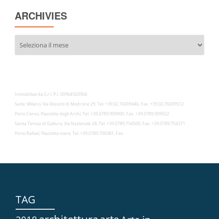
ARCHIVIES
Archivies
Immobilsarda S.r.l. P.I. 00964920904
Sede: Milano, Via Visconti di Modrone 29, Tel. +39.02.76009446, Fax. +39.02.76009512
Porto Cervo, Piazzetta degli Archi, Tel. +39.0789.909000, Fax. +39.0789.909022
Santa Teresa di Gallura, Via Nazionale 28, Tel. +39.0789.754500, Fax. +39.0789.754371
Porto Rafael, Piazzetta mare, Tel. +39.0789.700381, Fax.
TAG