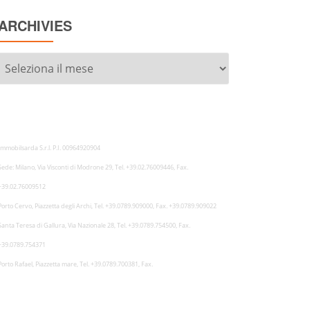
ARCHIVIES
Archivies
Immobilsarda S.r.l. P.I. 00964920904
Sede: Milano, Via Visconti di Modrone 29, Tel. +39.02.76009446, Fax.
+39.02.76009512
Porto Cervo, Piazzetta degli Archi, Tel. +39.0789.909000, Fax. +39.0789.909022
Santa Teresa di Gallura, Via Nazionale 28, Tel. +39.0789.754500, Fax.
+39.0789.754371
Porto Rafael, Piazzetta mare, Tel. +39.0789.700381, Fax.