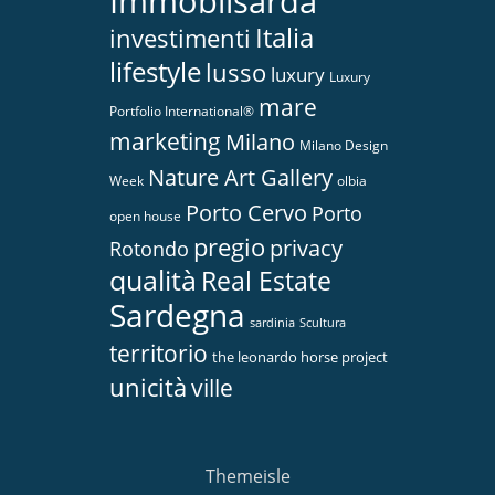
Immobilsarda
Italia
investimenti
lifestyle
lusso
luxury
Luxury
mare
Portfolio International®
marketing
Milano
Milano Design
Nature Art Gallery
Week
olbia
Porto Cervo
Porto
open house
pregio
privacy
Rotondo
qualità
Real Estate
Sardegna
sardinia
Scultura
territorio
the leonardo horse project
unicità
ville
Themeisle