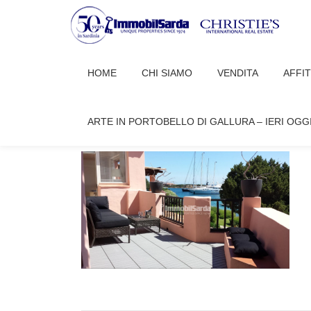
Passa
al
HOME
CHI SIAMO
VENDITA
AFFI
contenuto
WATERFRONT PORTO CER
ARTE IN PORTOBELLO DI GALLURA – IERI OGG
ImmobilSardaGallura
Aprile 9, 2024