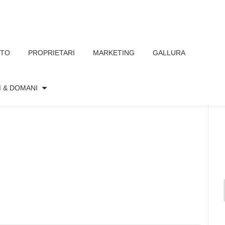
TTO
PROPRIETARI
MARKETING
GALLURA
VO
I & DOMANI
Nessun commento