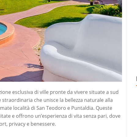
one esclusiva di ville pronte da vivere situate a sud
e straordinaria che unisce la bellezza naturale alla
omate località di San Teodoro e Puntaldia. Queste
tate e offrono un’esperienza di vita senza pari, dove
ort, privacy e benessere.