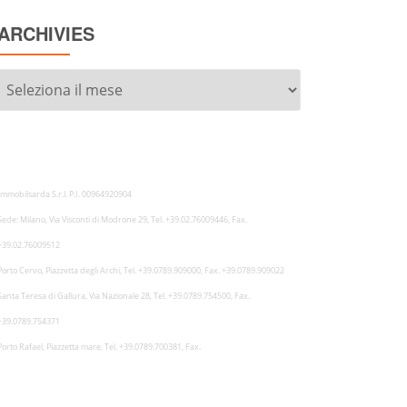
ARCHIVIES
Archivies
Immobilsarda S.r.l. P.I. 00964920904
Sede: Milano, Via Visconti di Modrone 29, Tel. +39.02.76009446, Fax.
+39.02.76009512
Porto Cervo, Piazzetta degli Archi, Tel. +39.0789.909000, Fax. +39.0789.909022
Santa Teresa di Gallura, Via Nazionale 28, Tel. +39.0789.754500, Fax.
+39.0789.754371
Porto Rafael, Piazzetta mare, Tel. +39.0789.700381, Fax.