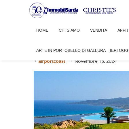
Passa
al
HOME
CHI SIAMO
VENDITA
AFFI
contenuto
3 VILLE TOP A SUD DI OLBI
UN’OFFERTA ESCLUSIVA IN
ARTE IN PORTOBELLO DI GALLURA – IERI OGG
airportcoast
Novembre 18, 2024