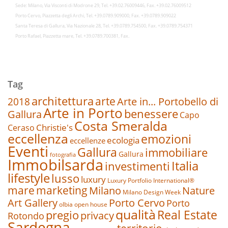
Sede: Milano, Via Visconti di Modrone 29, Tel. +39.02.76009446, Fax. +39.02.76009512
Porto Cervo, Piazzetta degli Archi, Tel. +39.0789.909000, Fax. +39.0789.909022
Santa Teresa di Gallura, Via Nazionale 28, Tel. +39.0789.754500, Fax. +39.0789.754371
Porto Rafael, Piazzetta mare, Tel. +39.0789.700381, Fax.
Tag
architettura
arte
2018
Arte in... Portobello di
Arte in Porto
benessere
Gallura
Capo
Costa Smeralda
Christie's
Ceraso
eccellenza
emozioni
ecologia
eccellenze
Eventi
Gallura
immobiliare
Gallura
fotografia
Immobilsarda
Italia
investimenti
lifestyle
lusso
luxury
Luxury Portfolio International®
marketing
mare
Nature
Milano
Milano Design Week
Art Gallery
Porto Cervo
Porto
olbia
open house
qualità
Real Estate
pregio
privacy
Rotondo
Sardegna