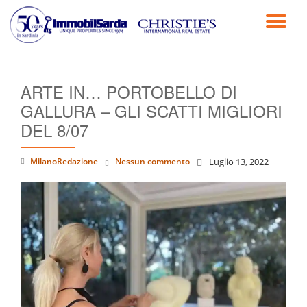
TO
Passa
al
NA
contenuto
ARTE IN… PORTOBELLO DI
GALLURA – GLI SCATTI MIGLIORI
DEL 8/07
MilanoRedazione
Nessun commento
Luglio 13, 2022