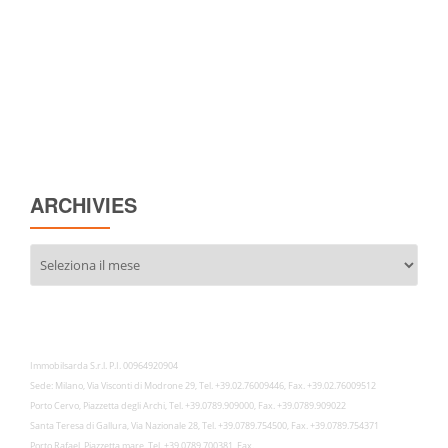
ARCHIVIES
Archivies
Immobilsarda S.r.l. P.I. 00964920904
Sede: Milano, Via Visconti di Modrone 29, Tel. +39.02.76009446, Fax. +39.02.76009512
Porto Cervo, Piazzetta degli Archi, Tel. +39.0789.909000, Fax. +39.0789.909022
Santa Teresa di Gallura, Via Nazionale 28, Tel. +39.0789.754500, Fax. +39.0789.754371
Porto Rafael, Piazzetta mare, Tel. +39.0789.700381, Fax.