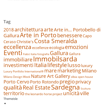
Tag
architettura
arte
2018
Arte in... Portobello di
Arte in Porto
benessere
Gallura
Capo
Costa Smeralda
Christie's
Ceraso
eccellenza
emozioni
ecologia
eccellenze
Eventi
Gallura
Gallura
Fiabci Italia
fotografia
Immobilsarda
immobiliare
Italia
lifestyle
investimenti
lusso
luxury
marketing
mare
Milano
Luxury Portfolio International®
Nature Art Gallery
Milano Design Week
olbia
open house
pregio
Porto Cervo
privacy
Porto Rotondo
Sardegna
qualità
Real Estate
Scultura
unicità
ville
territorio
the leonardo horse project
Themeisle
fa-