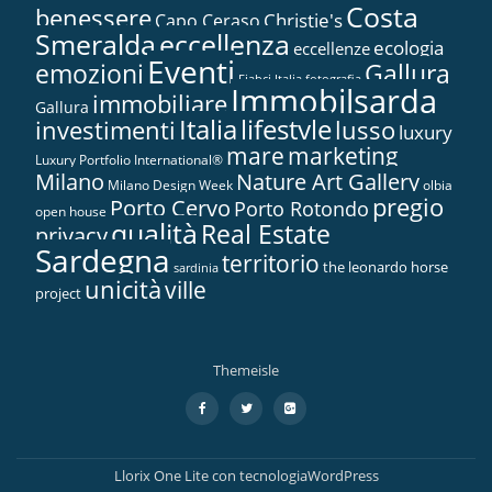
Costa
benessere
Christie's
Capo Ceraso
Smeralda
eccellenza
ecologia
eccellenze
Eventi
Gallura
emozioni
Fiabci Italia
fotografia
Immobilsarda
immobiliare
Gallura
Italia
lifestyle
investimenti
lusso
luxury
marketing
mare
Luxury Portfolio International®
Nature Art Gallery
Milano
Milano Design Week
olbia
pregio
Porto Cervo
Porto Rotondo
open house
qualità
Real Estate
privacy
Sardegna
territorio
the leonardo horse
sardinia
unicità
ville
project
Themeisle
Menù
fa-
fa-
fa-
facebook
twitter
google-
secondario
plus-
square
Llorix One Lite
con tecnologia
WordPress