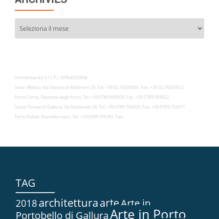
Archivies
Immobilsarda S.r.l. P.I. 00964920904
Sede: Milano, Via Visconti di Modrone 29, Tel. +39.02.76009446, Fax. +39.02.76009512
Porto Cervo, Piazzetta degli Archi, Tel. +39.0789.909000, Fax. +39.0789.909022
Santa Teresa di Gallura, Via Nazionale 28, Tel. +39.0789.754500, Fax. +39.0789.754371
Porto Rafael, Piazzetta mare, Tel. +39.0789.700381, Fax.
TAG
architettura
arte
2018
Arte in...
Arte in Porto
Portobello di Gallura