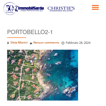
TO
Passa
al
NA
contenuto
PORTOBELLO2-1
Silvia Miorini
Nessun commento
Febbraio 28, 2024