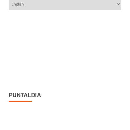
Scegli
una
lingua
PUNTALDIA