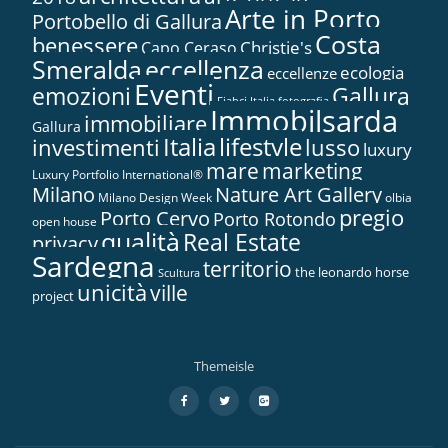
Arte in Porto
Portobello di Gallura
Costa
benessere
Christie's
Capo Ceraso
Smeralda
eccellenza
ecologia
eccellenze
Eventi
Gallura
emozioni
Fiabci Italia
fotografia
Immobilsarda
immobiliare
Gallura
Italia
lifestyle
investimenti
lusso
luxury
marketing
mare
Luxury Portfolio International®
Nature Art Gallery
Milano
Milano Design Week
olbia
pregio
Porto Cervo
Porto Rotondo
open house
qualità
Real Estate
privacy
Sardegna
territorio
the leonardo horse
Scultura
unicità
ville
project
Themeisle
Menù
fa-
fa-
fa-
facebook
twitter
google-
secondario
plus-