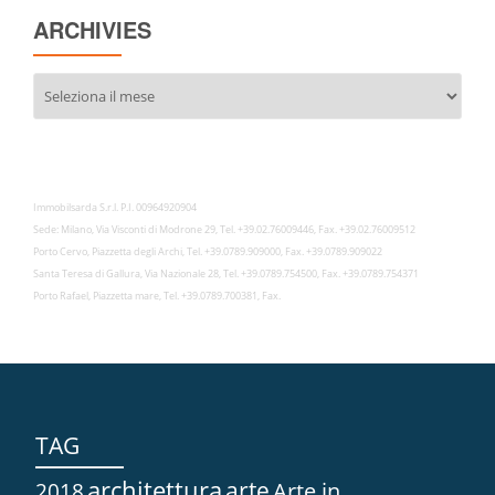
ARCHIVIES
Archivies
Immobilsarda S.r.l. P.I. 00964920904
Sede: Milano, Via Visconti di Modrone 29, Tel. +39.02.76009446, Fax. +39.02.76009512
Porto Cervo, Piazzetta degli Archi, Tel. +39.0789.909000, Fax. +39.0789.909022
Santa Teresa di Gallura, Via Nazionale 28, Tel. +39.0789.754500, Fax. +39.0789.754371
Porto Rafael, Piazzetta mare, Tel. +39.0789.700381, Fax.
TAG
architettura
arte
2018
Arte in...