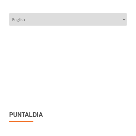
Scegli
una
lingua
PUNTALDIA