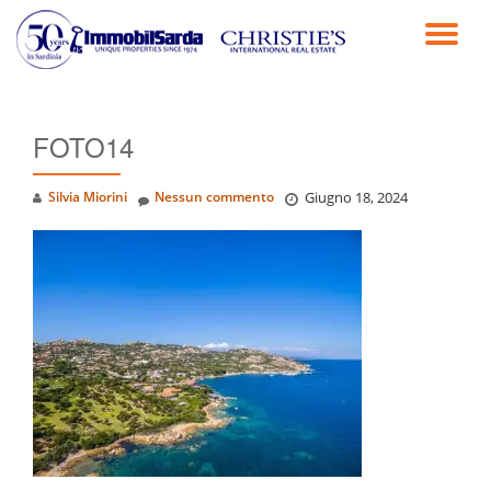
TO
Passa
al
NA
contenuto
FOTO14
Silvia Miorini
Nessun commento
Giugno 18, 2024