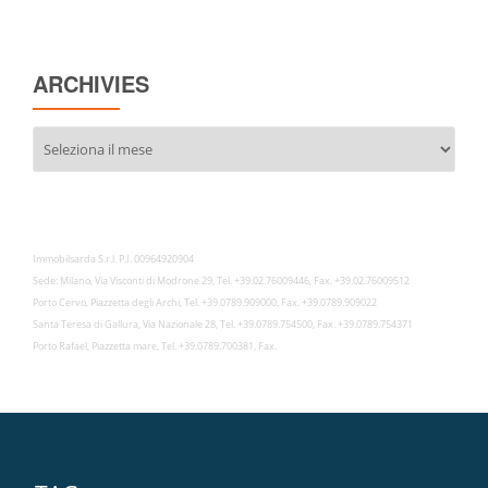
ARCHIVIES
Archivies
Immobilsarda S.r.l. P.I. 00964920904
Sede: Milano, Via Visconti di Modrone 29, Tel. +39.02.76009446, Fax. +39.02.76009512
Porto Cervo, Piazzetta degli Archi, Tel. +39.0789.909000, Fax. +39.0789.909022
Santa Teresa di Gallura, Via Nazionale 28, Tel. +39.0789.754500, Fax. +39.0789.754371
Porto Rafael, Piazzetta mare, Tel. +39.0789.700381, Fax.