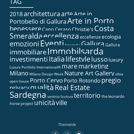
TAG
architettura
arte
2018
Arte in...
Arte in Porto
Portobello di Gallura
Costa
benessere
Christie's
Capo Ceraso
Smeralda
eccellenza
ecologia
eccellenze
Eventi
Gallura
emozioni
Gallura
fotografia
Immobilsarda
immobiliare
Italia
lifestyle
investimenti
lusso
luxury
marketing
mare
Luxury Portfolio International®
Nature Art Gallery
Milano
Milano Design Week
olbia
pregio
Porto Cervo
Porto Rotondo
open house
qualità
Real Estate
privacy
Sardegna
territorio
the leonardo
sardinia
Scultura
unicità
ville
horse project
Themeisle
Menù
fa-
fa-
fa-