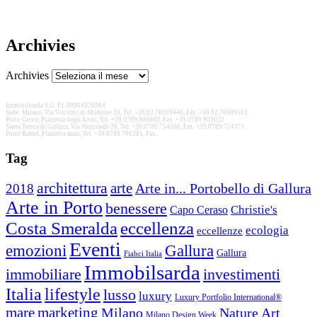
Archivies
Archivies
Immobilsarda S.r.l. P.I. 00964920904
Sede: Milano, Via Visconti di Modrone 29, Tel. +39.02.76009446, Fax. +39.02.76009512
Porto Cervo, Piazzetta degli Archi, Tel. +39.0789.909000, Fax. +39.0789.909022
Santa Teresa di Gallura, Via Nazionale 28, Tel. +39.0789.754500, Fax. +39.0789.754371
Porto Rafael, Piazzetta mare, Tel. +39.0789.700381, Fax.
Tag
architettura
arte
2018
Arte in... Portobello di Gallura
Arte in Porto
benessere
Christie's
Capo Ceraso
Costa Smeralda
eccellenza
ecologia
eccellenze
Eventi
Gallura
emozioni
Gallura
Fiabci Italia
Immobilsarda
immobiliare
investimenti
Italia
lifestyle
lusso
luxury
Luxury Portfolio International®
mare
marketing
Nature Art
Milano
Milano Design Week